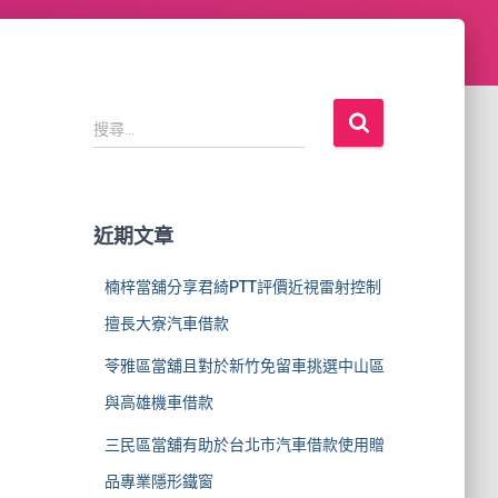
搜
搜尋...
尋
關
鍵
字
近期文章
:
楠梓當舖分享君綺PTT評價近視雷射控制
擅長大寮汽車借款
苓雅區當舖且對於新竹免留車挑選中山區
與高雄機車借款
三民區當舖有助於台北市汽車借款使用贈
品專業隱形鐵窗