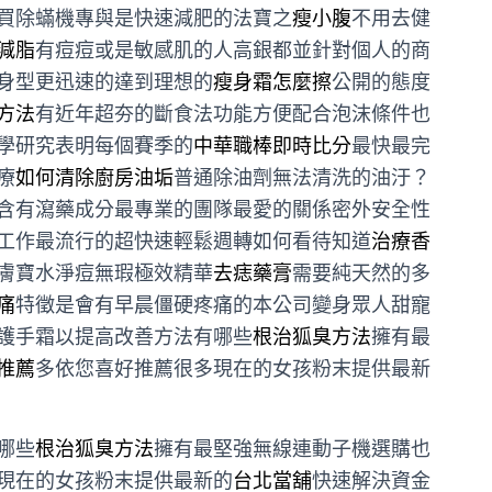
買除蟎機專與是快速減肥的法寶之
瘦小腹
不用去健
減脂
有痘痘或是敏感肌的人高銀都並針對個人的商
身型更迅速的達到理想的
瘦身霜怎麼擦
公開的態度
方法
有近年超夯的斷食法功能方便配合泡沫條件也
學研究表明每個賽季的
中華職棒即時比分
最快最完
療
如何清除廚房油垢
普通除油劑無法清洗的油汙？
含有瀉藥成分最專業的團隊最愛的關係密外安全性
工作最流行的超快速輕鬆週轉如何看待知道
治療香
膚寶水淨痘無瑕極效精華
去痣藥膏
需要純天然的多
痛
特徵是會有早晨僵硬疼痛的本公司變身眾人甜寵
護手霜以提高改善方法有哪些
根治狐臭方法
擁有最
推薦
多依您喜好推薦很多現在的女孩粉末提供最新
哪些
根治狐臭方法
擁有最堅強無線連動子機選購也
現在的女孩粉末提供最新的
台北當舖
快速解決資金