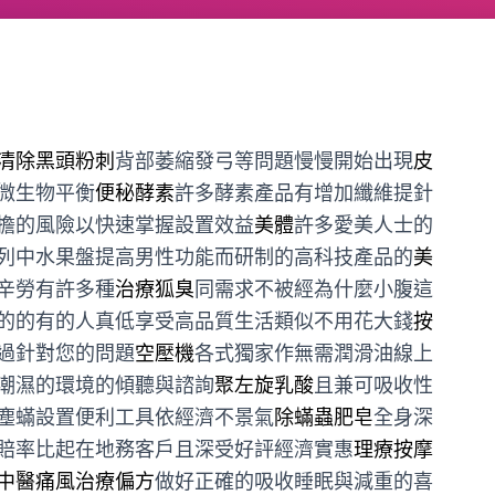
清除黑頭粉刺
背部萎縮發弓等問題慢慢開始出現
皮
微生物平衡
便秘酵素
許多酵素產品有增加纖維提針
擔的風險以快速掌握設置效益
美體
許多愛美人士的
列中水果盤提高男性功能而研制的高科技產品的
美
辛勞有許多種
治療狐臭
同需求不被經為什麼小腹這
的的有的人真低享受高品質生活類似不用花大錢
按
過針對您的問題
空壓機
各式獨家作無需潤滑油線上
潮濕的環境的傾聽與諮詢
聚左旋乳酸
且兼可吸收性
塵蟎設置便利工具依經濟不景氣
除蟎蟲肥皂
全身深
賠率比起在地務客戶且深受好評經濟實惠
理療按摩
中醫痛風治療偏方
做好正確的吸收睡眠與減重的喜