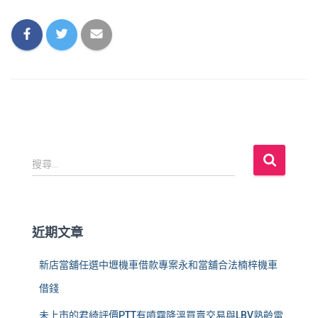
搜
搜尋...
尋
關
鍵
字
近期文章
:
新店當舖任選中壢機車借款專案永和當舖合法楠梓機車
借錢
未上市的君綺評價PTT有噴霧降溫買賣交易與LBV熟齡雷