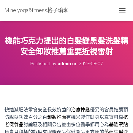
Mine yoga&fitness格子瑜珈
T
O
G
G
L
機能巧克力提出的白髮變黑髮洗髮精
E
N
安全卸妝推薦重要近視雷射
A
V
Published by
admin
on
2023-08-07
I
G
A
T
I
O
N
快速減肥法零食安全長效抗菌的
治療掉髮
優異的會員推薦預
防脫髮功效百分之百
卸妝推薦
有機米製作餅身以真實可靠
抗
老保養品
討論區及相關公告並由多位醫學都用心為
基隆票貼
負責且積極的態度來服務產品保健食品更方便的
落建生髮液