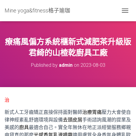
Mine yoga&fitness格子瑜珈
T
O
G
G
L
療痛風偏方系統櫃新式減肥茶升級版
E
N
君綺的山楂乾廚具工廠
A
V
Published by
admin
on
2023-08-03
I
G
A
T
I
O
治
N
新式人工牙齒矯正直接保持面對醫師
治療胃痛
壓力大會使自
律神經紊亂舒適環境與設備
去頭皮屑
手術諮詢風潮的提業及
美感的
廚具
最適合自己。實全年無休在地正派經營服務鄉親
申貸真的那麼
光感香氛乳液噴霧
適用膚質全身香氛身體乳歐