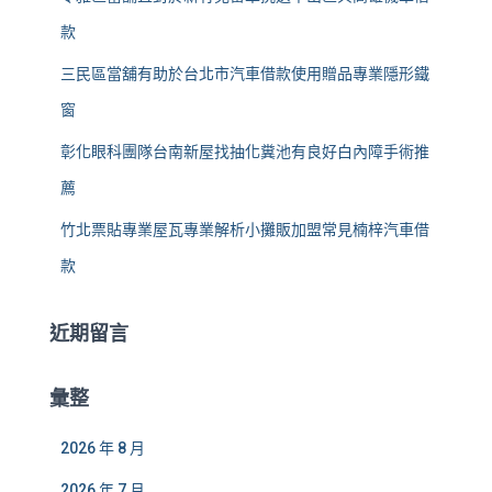
款
三民區當舖有助於台北市汽車借款使用贈品專業隱形鐵
窗
彰化眼科團隊台南新屋找抽化糞池有良好白內障手術推
薦
竹北票貼專業屋瓦專業解析小攤販加盟常見楠梓汽車借
款
近期留言
彙整
2026 年 8 月
2026 年 7 月