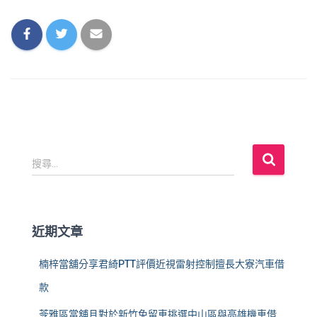
搜
搜尋...
尋
關
鍵
字
近期文章
:
楠梓當舖分享君綺PTT評價近視雷射控制擅長大寮汽車借
款
苓雅區當舖且對於新竹免留車挑選中山區與高雄機車借