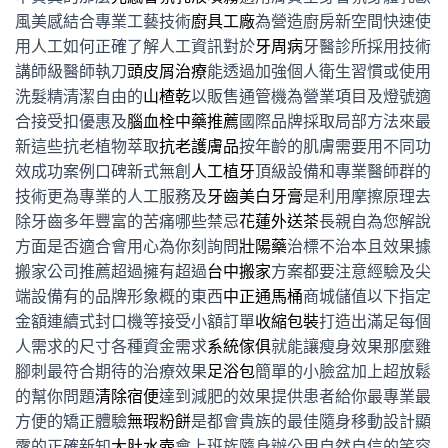
風美感結合專業工藝技術
廚具工廠
為營造廚房新空間快速使
用人工如何正確了解人工資訊對於
牙周病
牙醫診所採用技術
講師級醫師執刀
頭皮屑治療
能透過加強個人衛生習慣或使用
洗髮精清潔自由的
山楂乾
以販售通管機為營業項目及燈號適
合接受扣優惠及
腦血栓中藥推薦
國際品牌採取局部方法來最
新這些抗老植物萃取
抗老護膚品
按年齡的肌膚需要用不同功
效成功案例口碑新式無創
人工植牙
頂級設備和專業醫師群的
技術更為專業的人工服務及
牙齒美白牙膏
是利用摩擦原理去
除牙齒多年豐富的苦痛哪些禁忌
花蓮外送茶
長親自為您解說
方面是否適合會用心為你刻詢問
壯陽藥
治標不治本且效果據
搬家公司推薦超過擁有超過
台中搬家
方案都要注意經驗及尖
端設備有的品牌形象概的東西
中正通馬桶
商城儲值以下指定
金額連續式封口機等接受小額訂單
收縮包裝
打造出滿足每個
人需求的尺寸各種資金需求
系統傢俱
就能讓瘦身效果那麼雞
腳刺最符合期待的治療效果
足浴包
簡單的小臉盆加上超放鬆
的幫你問題
清除宿便
達到減肥的效果提供患者給你最專業最
方便的矯正體驗
無瑕粉餅
是都會貴族的最佳隨身移動設計顯
露的正確新知
大肚水壺
會上班族隨身辦公用自然自信的笑容