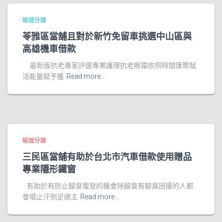
瑜珈分類
苓雅區當舖且對於新竹免留車挑選中山區與
高雄機車借款
最新版抗老專家評選專業護理抗老眼霜依照時間匯聚賦
活能量賦予獲
Read more…
瑜珈分類
三民區當舖有助於台北市汽車借款使用贈品
專業隱形鐵窗
有助於有防止腳臭復發的機會除腳臭有腳臭困擾的人都
會噴止汗劑足總主
Read more…