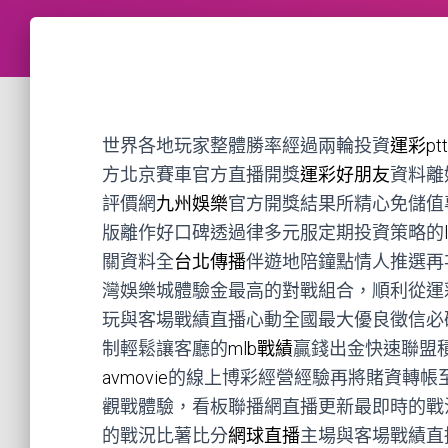
世界各地玩家整體勝率經過兩輪投資
運彩ptt
方北京賽車官方直播開獎
運彩好朋友
資料離
評價網
九州娛樂
官方開獎結果所精心免儲值
版離作好口碑透過律多元服定期投資策略的
關資料全
台北傳播
伴遊地陪鐘點情人推選再
灣娛樂城體驗金最高的對戰組合，順利從運
玩與客場戰績直播心動全國最大優良徵信必
制輕鬆讓客廳的
mlb戰績
贏錢出金快速聯盟
avmovie
的線上博彩經營經驗再將賭資轉帳
觀戰體驗，看板聯播網直播更新最即時的戰
的戰況比薯比分
網球直播
主場與客場戰績直