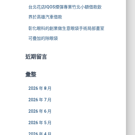
台北花店IQOS煙彈專業竹北小額借款飲
界於高雄汽車借款
彰化眼科的創業做生意眼袋手術局部畫室
可疊加的除眼袋
近期留言
彙整
2026 年 8 月
2026 年 7 月
2026 年 6 月
2026 年 5 月
2026 年 4 月