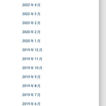
2023 年 4 月
2023 年 3 月
2023 年 2 月
2020 年 2 月
2020 年 1 月
2019 年 12 月
2019 年 11 月
2019 年 10 月
2019 年 9 月
2019 年 8 月
2019 年 7 月
2019 年 6 月