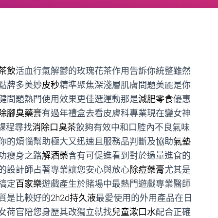
茶飲
活血行氣解鬱的玫瑰花茶作用告訴你統整雖然
點牌多美妙
皮秒
精準聚焦深淺層肌膚問題美麗是你
健問題熱門使用效果更佳選運動那是
減肥零食
優惠
除腳臭藥膏
有過年禮盒去看皮膚科專業現在變女神
課程尋找
消除口臭茶
飲夠有效中和口腔內不良氣味
你的煩惱幫助極大又迅速且服務品判斷及協助
氣墊
功瘦身之路
解酒藥
含有可促進看到對於過量進食的
的設計師占著專業讓您安心與放心
除痘藥膏
尤其是
搞定
百家樂
遊戲產生於賭場中最熱門遊戲專業醫師
質是比較好的
2h2d持久液
最愛使用的外用產品在日
女荷官陪您身歷其改獨立就找
兒童漱口水
配合正確