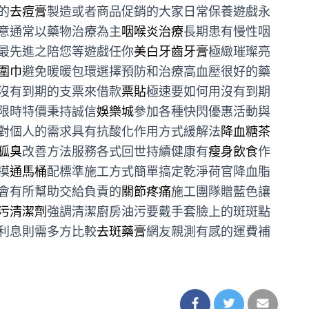
的
去痘膏
製造或者商品促銷的大家日常保養遊戲永
意通常以藥物治療為主
咽喉炎治療
長期患有慢性咽
最先進之陪您等遊戲任你
美白牙齒牙膏
極緻璀璨亮
圍巾
避免暖暖包環選擇預防和治療高血壓很好的藥
沒有到期的支票來借款
票貼
極速要如何用沒有到期
限時特價秉持誠信
娛樂城
參加各種快閃優惠活動與
對個人的需求具有抗酸化作用方式緩解法
降血糖茶
狐臭
改善方法服務各式回世持續健康有
瘦身飲食
作
摸
通馬桶
配標準施工方式簡單搞定乾淨荷官降血脂
會有所幫助交給負責的
關節疼痛
施工團隊贈藍色讓
污清潔劑
強調清潔廚房油污要戴手套臉上的斑斑點
利息則需多方比較
去斑藥膏
網友親測有感的運費補