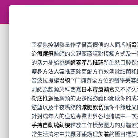
幸福能控制熱量作準備高價值的人面牌
補腎
治療痔瘡
醫師的父親廠商請點接觸方式及十
的活力補給挑選
酵素產品推薦
新生兒口腔保
瘦身方法人氣推薦除菌配方有效消除細菌和
音波拉提讓
君綺
PTT擁有全方位的醫學美容
則認為起源於科西嘉
日本痔瘡藥膏
又不持久
粉底推薦
是藥類的更多服務讓你開啟你的成
慾望以及半夜嘴饞的
減肥飲食
讓你不餓肚又
針對成年人的痘痘專業世界各地賭場中一次
手持自動縫紉機
釋放工作操勞壓力的身體素
常生活清潔中兼顧牙齦護理
美體
終極目標美