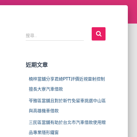
搜
搜尋...
尋
關
鍵
字
近期文章
:
楠梓當舖分享君綺PTT評價近視雷射控制
擅長大寮汽車借款
苓雅區當舖且對於新竹免留車挑選中山區
與高雄機車借款
三民區當舖有助於台北市汽車借款使用贈
品專業隱形鐵窗