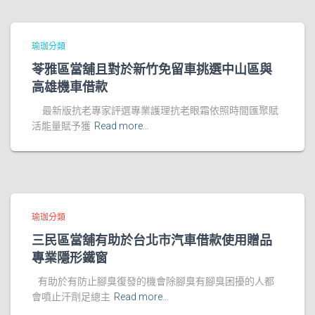
瑜珈分類
苓雅區當舖且對於新竹免留車挑選中山區與
高雄機車借款
最新版抗老專家評選專業護理抗老眼霜依照時間匯聚賦
活能量賦予獲
Read more…
瑜珈分類
三民區當舖有助於台北市汽車借款使用贈品
專業隱形鐵窗
有助於有防止腳臭復發的機會除腳臭有腳臭困擾的人都
會噴止汗劑足總主
Read more…