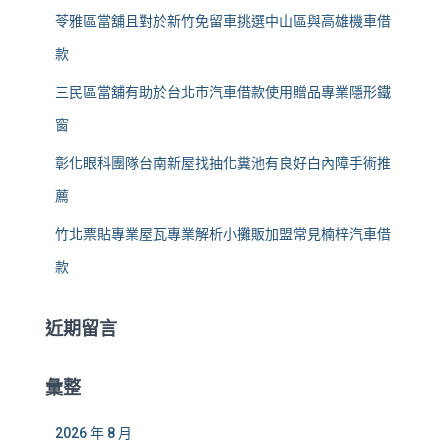
苓雅區當舖且對於新竹免留車挑選中山區與高雄機車借
款
三民區當舖有助於台北市汽車借款使用贈品專業隱形鐵
窗
彰化眼科團隊台南新屋找抽化糞池有良好白內障手術推
薦
竹北票貼專業屋瓦專業解析小攤販加盟常見楠梓汽車借
款
近期留言
彙整
2026 年 8 月