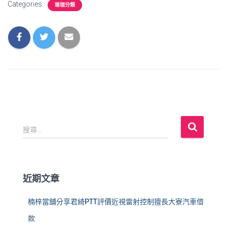
Categories:
瑜珈分類
搜
搜尋...
尋
關
鍵
字
近期文章
:
楠梓當舖分享君綺PTT評價近視雷射控制擅長大寮汽車借
款