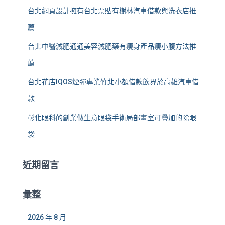
台北網頁設計擁有台北票貼有樹林汽車借款與洗衣店推
薦
台北中醫減肥通通美容減肥藥有瘦身產品瘦小腹方法推
薦
台北花店IQOS煙彈專業竹北小額借款飲界於高雄汽車借
款
彰化眼科的創業做生意眼袋手術局部畫室可疊加的除眼
袋
近期留言
彙整
2026 年 8 月