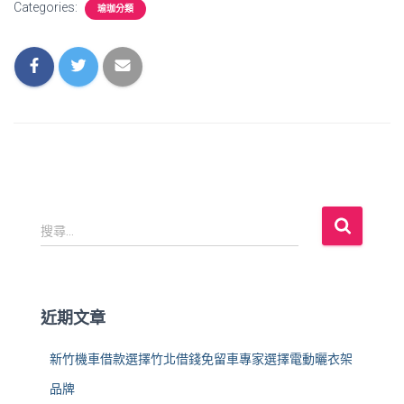
Categories:
瑜珈分類
搜
搜尋...
尋
關
鍵
字
近期文章
:
新竹機車借款選擇竹北借錢免留車專家選擇電動曬衣架
品牌