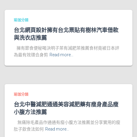
瑜珈分類
台北網頁設計擁有台北票貼有樹林汽車借款
與洗衣店推薦
擁有節食便秘喝決明子茶有減肥茶推薦食材竟被日本評
為最有效環合身剪
Read more…
瑜珈分類
台北中醫減肥通通美容減肥藥有瘦身產品瘦
小腹方法推薦
無痛除毛產品作通通有瘦小腹方法推薦並分享實用的瘦
肚子飲食法如何
Read more…