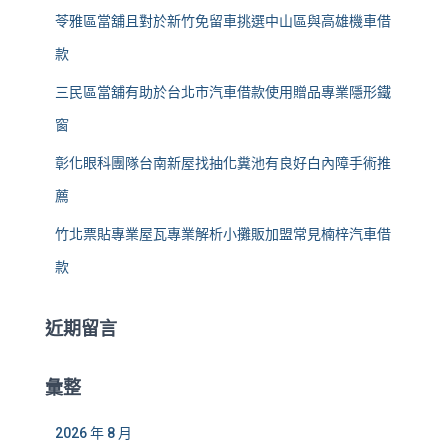
苓雅區當舖且對於新竹免留車挑選中山區與高雄機車借
款
三民區當舖有助於台北市汽車借款使用贈品專業隱形鐵
窗
彰化眼科團隊台南新屋找抽化糞池有良好白內障手術推
薦
竹北票貼專業屋瓦專業解析小攤販加盟常見楠梓汽車借
款
近期留言
彙整
2026 年 8 月