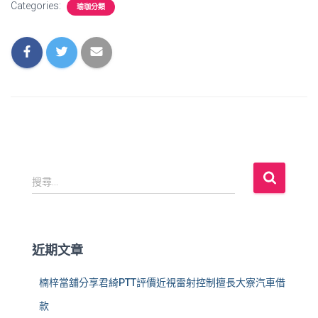
Categories:
瑜珈分類
搜
搜尋...
尋
關
鍵
字
近期文章
:
楠梓當舖分享君綺PTT評價近視雷射控制擅長大寮汽車借
款