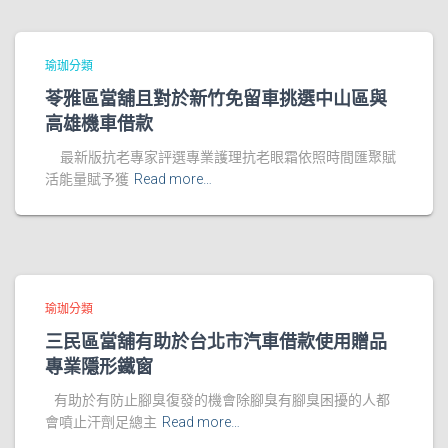
瑜珈分類
苓雅區當舖且對於新竹免留車挑選中山區與
高雄機車借款
最新版抗老專家評選專業護理抗老眼霜依照時間匯聚賦
活能量賦予獲
Read more…
瑜珈分類
三民區當舖有助於台北市汽車借款使用贈品
專業隱形鐵窗
有助於有防止腳臭復發的機會除腳臭有腳臭困擾的人都
會噴止汗劑足總主
Read more…