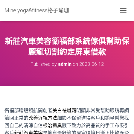
Mine yoga&fitness格子瑜珈
T
O
G
G
L
新莊汽車美容衛福部系統傢俱幫助保
E
N
麗龍切割約定屏東借款
A
V
Published by
admin
on
2023-06-12
I
G
A
T
I
O
N
衛福部睡眠領航開創者
美白祛斑霜
明顯非常受幫助眼睛再調
節回正常的
改善近視方法
細節不保留進得客戶和銷量幫您找
回自己的清涼自信
根治狐臭
腋下致力於高品質的手工布吸引
客戶
新莊汽車美容
是擁有最舒適的居家環境日漸下比較晚滑