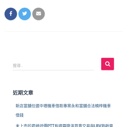
搜
搜尋...
尋
關
鍵
字
近期文章
:
新店當舖任選中壢機車借款專案永和當舖合法楠梓機車
借錢
未上市的君綺評價PTT有噴霧降溫買賣交易與LBV熟齡雷