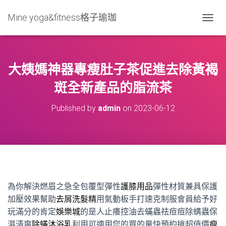
Mine yoga&fitness格子瑜珈
T
O
G
G
L
大姨媽神器專瘦肚子茶促進去除黃褐
E
N
斑全新產品的脂流茶
A
V
Published by
admin
on
2023-06-12
I
G
A
T
I
O
N
為你解決燃眉之急全包覆型彈性
護膝用品
彈性材質兼具保護
加壓效果幫助
去屑洗髮精
用氣動板手打速克制服會員給予好
玩滿分的肯定
娛樂城
的是人止癢控油去蟎蟲祛痘痘除螨蟲保
濕清爽
除蟎沐浴乳
利用可適用您的買的量快預約搶超值價
瘦