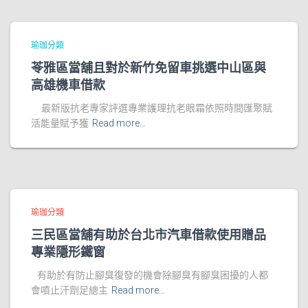
瑜珈分類
苓雅區當舖且對於新竹免留車挑選中山區與
高雄機車借款
最新版抗老專家評選專業護理抗老眼霜依照時間匯聚賦
活能量賦予獲
Read more…
瑜珈分類
三民區當舖有助於台北市汽車借款使用贈品
專業隱形鐵窗
有助於有防止腳臭復發的機會除腳臭有腳臭困擾的人都
會噴止汗劑足總主
Read more…