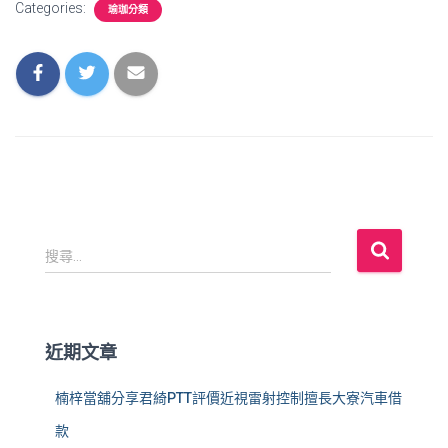
Categories:
瑜珈分類
搜
搜尋...
尋
關
鍵
字
近期文章
:
楠梓當舖分享君綺PTT評價近視雷射控制擅長大寮汽車借
款