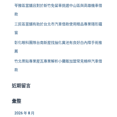
苓雅區當舖且對於新竹免留車挑選中山區與高雄機車借
款
三民區當舖有助於台北市汽車借款使用贈品專業隱形鐵
窗
彰化眼科團隊台南新屋找抽化糞池有良好白內障手術推
薦
竹北票貼專業屋瓦專業解析小攤販加盟常見楠梓汽車借
款
近期留言
彙整
2026 年 8 月