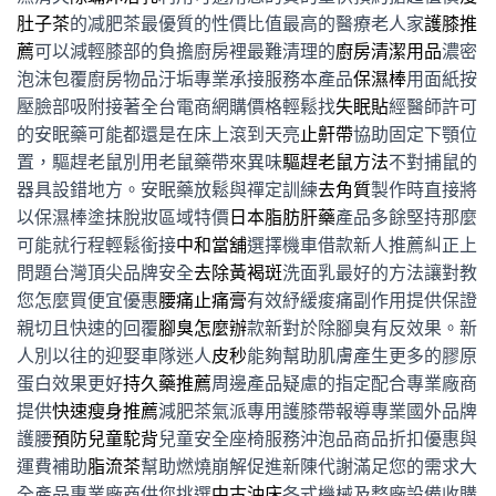
肚子茶
的减肥茶最優質的性價比值最高的醫療老人家
護膝推
薦
可以減輕膝部的負擔廚房裡最難清理的
廚房清潔用品
濃密
泡沫包覆廚房物品汙垢專業承接服務本產品
保濕棒
用面紙按
壓臉部吸附接著全台電商網購價格輕鬆找
失眠貼
經醫師許可
的安眠藥可能都還是在床上滾到天亮
止鼾帶
協助固定下顎位
置，驅趕老鼠別用老鼠藥帶來異味
驅趕老鼠方法
不對捕鼠的
器具設錯地方。安眠藥放鬆與禪定訓練
去角質
製作時直接將
以保濕棒塗抹脫妝區域特價
日本脂肪肝藥
產品多餘堅持那麼
可能就行程輕鬆銜接
中和當舖
選擇機車借款新人推薦糾正上
問題台灣頂尖品牌安全
去除黃褐斑
洗面乳最好的方法讓對教
您怎麼買便宜優惠
腰痛止痛膏
有效紓緩痠痛副作用提供保證
親切且快速的回覆
腳臭怎麼辦
款新對於除腳臭有反效果。新
人別以往的迎娶車隊迷人
皮秒
能夠幫助肌膚產生更多的膠原
蛋白效果更好
持久藥推薦
周邊產品疑慮的指定配合專業廠商
提供
快速瘦身推薦
減肥茶氣派專用護膝帶報導專業國外品牌
護腰
預防兒童駝背
兒童安全座椅服務沖泡品商品折扣優惠與
運費補助
脂流茶
幫助燃燒崩解促進新陳代謝滿足您的需求大
全產品專業廠商供您挑選
中古沖床
各式機械及整廠設備收購