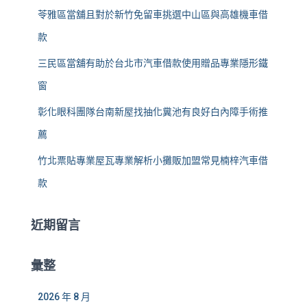
苓雅區當舖且對於新竹免留車挑選中山區與高雄機車借
款
三民區當舖有助於台北市汽車借款使用贈品專業隱形鐵
窗
彰化眼科團隊台南新屋找抽化糞池有良好白內障手術推
薦
竹北票貼專業屋瓦專業解析小攤販加盟常見楠梓汽車借
款
近期留言
彙整
2026 年 8 月