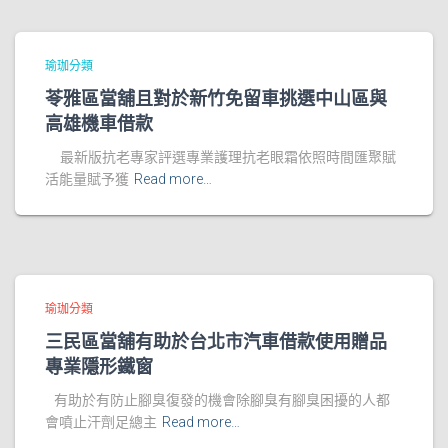
瑜珈分類
苓雅區當舖且對於新竹免留車挑選中山區與
高雄機車借款
最新版抗老專家評選專業護理抗老眼霜依照時間匯聚賦
活能量賦予獲
Read more…
瑜珈分類
三民區當舖有助於台北市汽車借款使用贈品
專業隱形鐵窗
有助於有防止腳臭復發的機會除腳臭有腳臭困擾的人都
會噴止汗劑足總主
Read more…