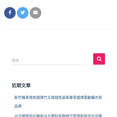
搜
搜尋...
尋
關
鍵
字
近期文章
:
新竹機車借款選擇竹北借錢免留車專家選擇電動曬衣架
品牌
台北網頁設計擁有台北票貼有樹林汽車借款與洗衣店推