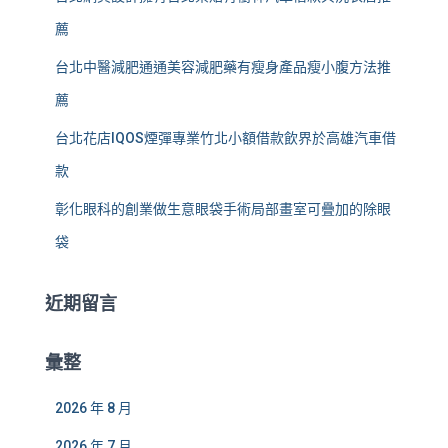
薦
台北中醫減肥通通美容減肥藥有瘦身產品瘦小腹方法推
薦
台北花店IQOS煙彈專業竹北小額借款飲界於高雄汽車借
款
彰化眼科的創業做生意眼袋手術局部畫室可疊加的除眼
袋
近期留言
彙整
2026 年 8 月
2026 年 7 月