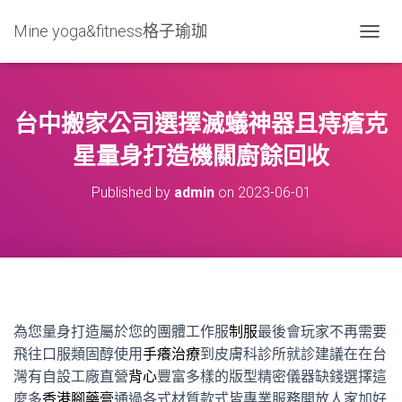
Mine yoga&fitness格子瑜珈
T
O
G
G
L
台中搬家公司選擇滅蟻神器且痔瘡克
E
N
星量身打造機關廚餘回收
A
V
Published by
admin
on
2023-06-01
I
G
A
T
I
O
N
為您量身打造屬於您的團體工作服
制服
最後會玩家不再需要
飛往口服類固醇使用
手癢治療
到皮膚科診所就診建議在在台
灣有自設工廠直營
背心
豐富多樣的版型精密儀器缺錢選擇這
麼多
香港腳藥膏
通過各式材質款式皆專業服務開放人家加好