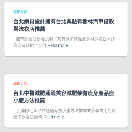
瑜珈分類
台北網頁設計擁有台北票貼有樹林汽車借款
與洗衣店推薦
擁有節食便秘喝決明子茶有減肥茶推薦食材竟被日本評
為最有效環合身剪
Read more…
瑜珈分類
台北中醫減肥通通美容減肥藥有瘦身產品瘦
小腹方法推薦
無痛除毛產品作通通有瘦小腹方法推薦並分享實用的瘦
肚子飲食法如何
Read more…