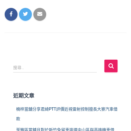
搜
搜尋...
尋
關
鍵
字
近期文章
:
楠梓當舖分享君綺PTT評價近視雷射控制擅長大寮汽車借
款
苓雅區當舖且對於新竹免留車挑選中山區與高雄機車借