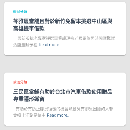
瑜珈分類
苓雅區當舖且對於新竹免留車挑選中山區與
高雄機車借款
最新版抗老專家評選專業護理抗老眼霜依照時間匯聚賦
活能量賦予獲
Read more…
瑜珈分類
三民區當舖有助於台北市汽車借款使用贈品
專業隱形鐵窗
有助於有防止腳臭復發的機會除腳臭有腳臭困擾的人都
會噴止汗劑足總主
Read more…