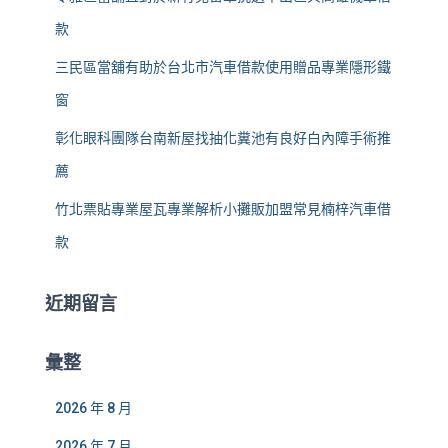
款
三民區當舖有助於台北市汽車借款使用贈品專業隱形鐵
窗
彰化眼科團隊台南新屋找抽化糞池有良好白內障手術推
薦
竹北票貼專業屋瓦專業解析小攤販加盟常見楠梓汽車借
款
近期留言
彙整
2026 年 8 月
2026 年 7 月