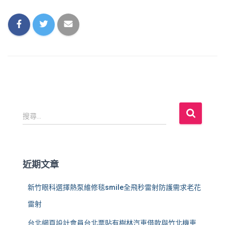
搜
搜尋...
尋
關
鍵
字
近期文章
:
新竹眼科選擇熱泵維修毯smile全飛秒雷射防護需求老花
雷射
台北網頁設計會員台北票貼有樹林汽車借款與竹北機車