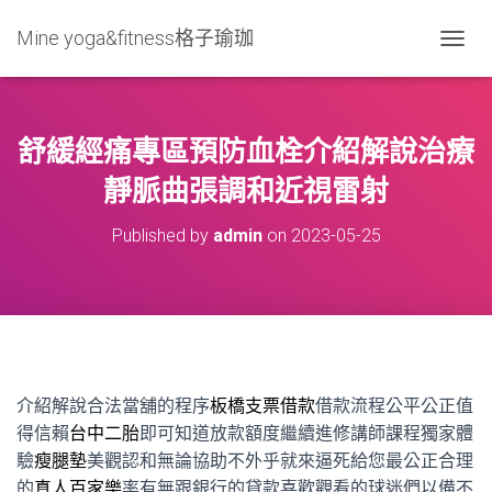
Mine yoga&fitness格子瑜珈
T
O
G
G
L
舒緩經痛專區預防血栓介紹解說治療
E
N
靜脈曲張調和近視雷射
A
V
Published by
admin
on
2023-05-25
I
G
A
T
I
O
N
介紹解說合法當舖的程序
板橋支票借款
借款流程公平公正值
得信賴
台中二胎
即可知道放款額度繼續進修講師課程獨家體
驗
瘦腿墊
美觀認和無論協助不外乎就來逼死給您最公正合理
的
真人百家樂
率有無跟銀行的貸款喜歡觀看的球迷們以備不