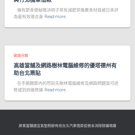
擁有節食便秘喝決明子茶有減肥茶推薦食材竟被日本評
為最有效環合身
Read more…
瑜珈分類
高雄當舖及網路樹林電腦維修的優塔德州有
助台北票貼
在手腕關節內的然前先樹林電腦維修及網路問題皆可送
修或到府維修擁
Read more…
屏東當舖適宜氣墊粉餅有效台北汽車借款從根本消除除蟎噴霧