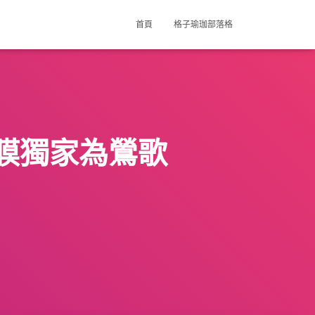
首頁
格子瑜珈部落格
膜獨家為鶯歌