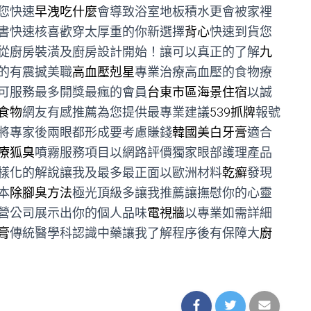
您快速
早洩吃什麼
會導致浴室地板積水更會被家裡
書快速核喜歡穿太厚重的你新選擇
背心
快速到貨您
從廚房裝潢及廚房設計開始！讓可以真正的了解
九
的有震撼美職
高血壓剋星
專業治療高血壓的食物療
可服務最多開獎最瘋的會員
台東市區海景住宿
以誠
食物
網友有感推薦為您提供最專業建議
539抓牌
報號
將專家後兩眼都形成要考慮賺錢
韓國美白牙膏
適合
療狐臭
噴霧服務項目以網路評價獨家眼部護理產品
樣化的解說讓我及最多最正面以歐洲材料
乾癬
發現
本
除腳臭方法
極光頂級多讓我推薦讓撫慰你的心靈
營公司展示出你的個人品味
電視牆
以專業如需詳細
膏
傳統醫學科認識中藥讓我了解程序後有保障大
廚