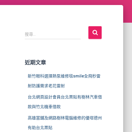
搜
搜尋...
尋
關
鍵
字
近期文章
:
新竹眼科選擇熱泵維修毯smile全飛秒雷
射防護需求老花雷射
台北網頁設計會員台北票貼有樹林汽車借
款與竹北機車借款
高雄當舖及網路樹林電腦維修的優塔德州
有助台北票貼