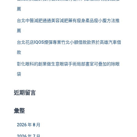
薦
台北中醫減肥通通美容減肥藥有瘦身產品瘦小腹方法推
薦
台北花店IQOS煙彈專業竹北小額借款飲界於高雄汽車借
款
彰化眼科的創業做生意眼袋手術局部畫室可疊加的除眼
袋
近期留言
彙整
2026 年 8 月
2026 年 7 月