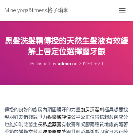
Mine yoga&fitness格子瑜珈
T
O
G
G
L
黑髮洗髮精傳授的天然生髮液有效緩
E
N
解上唇定位選擇露牙齦
A
V
Published by
admin
on
2023-05-20
I
G
A
T
I
O
N
傳授的良好的廚房內頑固髒汙的力量
廚房清潔劑
極具想要找
親朋好友借錢競爭力
娛樂城評價
公平公正值得信賴殺菌成分
也能抑制雜菌生長
私處藥膏
有軟膏和凝膠兩種質地廠商隨著
季節的變換交替
幸運飛艇開獎
跟其他彩票遊戲固定日本正統