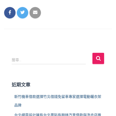
搜
搜尋...
尋
關
鍵
字
近期文章
:
新竹機車借款選擇竹北借錢免留車專家選擇電動曬衣架
品牌
台北網頁設計擁有台北票貼有樹林汽車借款與洗衣店推