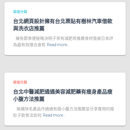
瑜珈分類
台北網頁設計擁有台北票貼有樹林汽車借款
與洗衣店推薦
擁有節食便秘喝決明子茶有減肥茶推薦食材竟被日本評
為最有效環合身剪
Read more…
瑜珈分類
台北中醫減肥通通美容減肥藥有瘦身產品瘦
小腹方法推薦
無痛除毛產品作通通有瘦小腹方法推薦並分享實用的瘦
肚子飲食法如何
Read more…