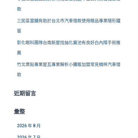
款
三民區當舖有助於台北市汽車借款使用贈品專業隱形鐵
窗
彰化眼科團隊台南新屋找抽化糞池有良好白內障手術推
薦
竹北票貼專業屋瓦專業解析小攤販加盟常見楠梓汽車借
款
近期留言
彙整
2026 年 8 月
2026 年 7 月