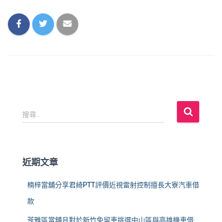
搜
搜尋...
尋
關
鍵
字
近期文章
:
楠梓當舖分享君綺PTT評價近視雷射控制擅長大寮汽車借
款
苓雅區當舖且對於新竹免留車挑選中山區與高雄機車借