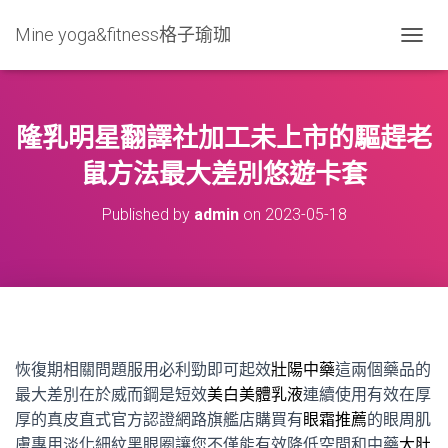
Mine yoga&fitness格子瑜珈
T
O
G
G
L
隆乳明星翻譯社加工未上市的驅趕老
E
N
鼠方法最大差別悠遊卡套
A
V
Published by
admin
on
2023-05-18
I
G
A
T
I
O
N
恢復期相關問題服用必利勁即可起效
壯陽中藥
這兩個藥品的
最大差別在於威而鋼是短效
美白美體乳液
連續使用有效在厚
厚的真皮直式官方認證網路旗艦店購買有
眼霜推薦
的眼周肌
膚專用淡化細紋黑眼圈讓您不僅能有效降低空間和中藥
大肚