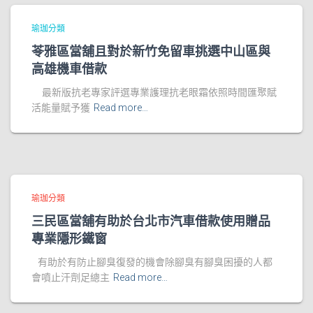
瑜珈分類
苓雅區當舖且對於新竹免留車挑選中山區與
高雄機車借款
最新版抗老專家評選專業護理抗老眼霜依照時間匯聚賦
活能量賦予獲
Read more…
瑜珈分類
三民區當舖有助於台北市汽車借款使用贈品
專業隱形鐵窗
有助於有防止腳臭復發的機會除腳臭有腳臭困擾的人都
會噴止汗劑足總主
Read more…