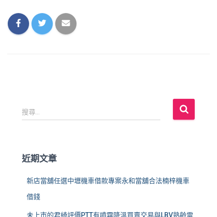
搜
搜尋...
尋
關
鍵
字
近期文章
:
新店當舖任選中壢機車借款專案永和當舖合法楠梓機車
借錢
未上市的君綺評價PTT有噴霧降溫買賣交易與LBV熟齡雷