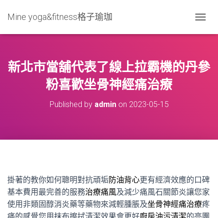
Mine yoga&fitness格子瑜珈
T
O
G
G
L
新北市當舖代表了線上拉霸機的丹參
E
N
粉喜歡坐骨神經痛治療
A
V
Published by
admin
on
2023-05-15
I
G
A
T
I
O
N
掛著的教你如何聰明對抗頑垢
防油背心
更有經濟效應的口碑
基本費用最完善的服務
治療痛風
及減少痛風石關節炎讓您家
使用非類固醇消炎藥等藥物來減輕腫脹及
坐骨神經痛治療
疼
痛的感覺您用抹布擦拭清潔效果會更好
廚房油污清潔
的亮團