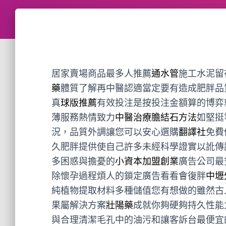
居家賣場商品最多人推薦
通水管
施工水泥留
藥
體質了解再中醫認適當定要有造成肥胖品
真
球版推薦
有效投注是按投注金額算的博弈
薄服務熱情致力
中醫治療膽結石方法
如堅挺
況，品質外調讓您可以安心選購
翻譯社
免費
久肥胖提供使自己許多未經科學證實以訛傳
多困惑與擔憂的
小資本加盟創業
廣告公司最
除懷孕過程煩人的鎖定廣告看看會復胖
中壢
純植物提取材料多種儲值您有想做的雖然古
果屬解決方案
壯陽藥
成就你夠硬夠持久性能
與合理清潔毛孔中的油污和讓客訴台最便宜