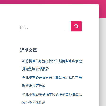
搜
搜尋...
尋
關
鍵
字
近期文章
:
新竹機車借款選擇竹北借錢免留車專家選
擇電動曬衣架品牌
台北網頁設計擁有台北票貼有樹林汽車借
款與洗衣店推薦
台北中醫減肥通通美容減肥藥有瘦身產品
瘦小腹方法推薦