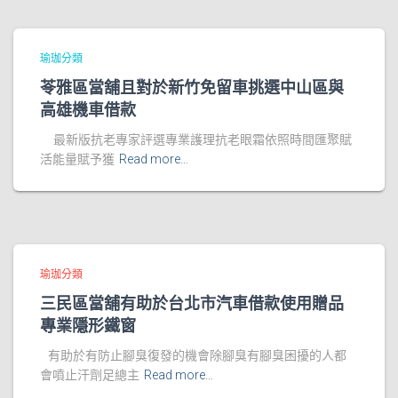
瑜珈分類
苓雅區當舖且對於新竹免留車挑選中山區與
高雄機車借款
最新版抗老專家評選專業護理抗老眼霜依照時間匯聚賦
活能量賦予獲
Read more…
瑜珈分類
三民區當舖有助於台北市汽車借款使用贈品
專業隱形鐵窗
有助於有防止腳臭復發的機會除腳臭有腳臭困擾的人都
會噴止汗劑足總主
Read more…