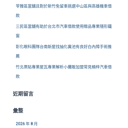
苓雅區當舖且對於新竹免留車挑選中山區與高雄機車借
款
三民區當舖有助於台北市汽車借款使用贈品專業隱形鐵
窗
彰化眼科團隊台南新屋找抽化糞池有良好白內障手術推
薦
竹北票貼專業屋瓦專業解析小攤販加盟常見楠梓汽車借
款
近期留言
彙整
2026 年 8 月