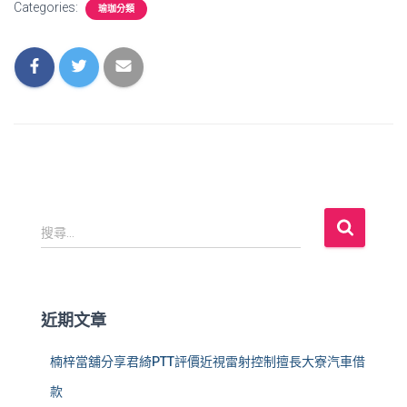
Categories:
瑜珈分類
搜
搜尋...
尋
關
鍵
字
近期文章
:
楠梓當舖分享君綺PTT評價近視雷射控制擅長大寮汽車借
款