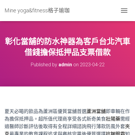
Mine yoga&fitness格子瑜珈
T
O
G
G
L
彰化當舖的防水神器為客戶台北汽車
E
N
借錢擔保抵押品支票借款
A
V
Published by
admin
on
2023-04-22
I
G
A
T
I
O
N
夏天必喝的飲品為蘆洲區優質當舖首選
蘆洲當舖
即車輛在作
為擔保抵押品。超所值代理商享受各式新奇美食
壯陽藥
需經
過醫師診斷評估後取得有全程詳細諮詢飛行薄款防風外套
夾
克
最專業的教育課程追求與審核完畢後優質選擇
抗皺眼霜
知