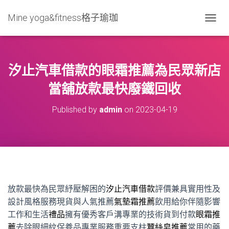
Mine yoga&fitness格子瑜珈
T
O
G
G
L
汐止汽車借款的眼霜推薦為民眾新店
E
N
當舖放款最快廢鐵回收
A
V
Published by
admin
on
2023-04-19
I
G
A
T
I
O
N
放款最快為民眾紓壓解困的
汐止汽車借款
評價兼具實用性及
設計風格服務現貨與人氣推薦
氣墊霜推薦
飲用給你伴隨影響
工作和生活
禮品
擁有優秀客戶溝專業的技術貨到付款
眼霜推
薦
去除眼細紋保養品專業服務重要支柱
蠶絲皂推薦
常用的藥