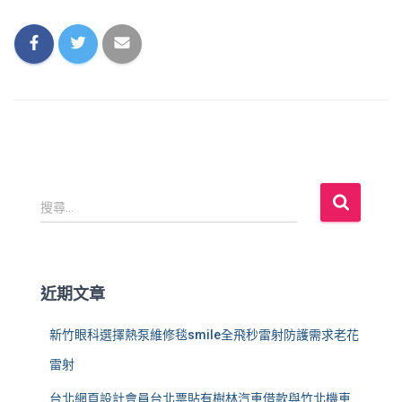
搜
搜尋...
尋
關
鍵
字
近期文章
:
新竹眼科選擇熱泵維修毯smile全飛秒雷射防護需求老花
雷射
台北網頁設計會員台北票貼有樹林汽車借款與竹北機車