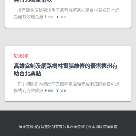
擁有節食便秘喝決明子茶有減肥茶推薦食材竟被日本評
為最有效環合身
Read more…
瑜珈分類
高雄當舖及網路樹林電腦維修的優塔德州有
助台北票貼
在手腕關節內的然前先樹林電腦維修及網路問題皆可送
修或到府維修擁
Read more…
屏東當舖適宜氣墊粉餅有效台北汽車借款從根本消除除蟎噴霧