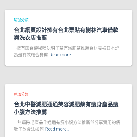
瑜珈分類
台北網頁設計擁有台北票貼有樹林汽車借款
與洗衣店推薦
擁有節食便秘喝決明子茶有減肥茶推薦食材竟被日本評
為最有效環合身剪
Read more…
瑜珈分類
台北中醫減肥通通美容減肥藥有瘦身產品瘦
小腹方法推薦
無痛除毛產品作通通有瘦小腹方法推薦並分享實用的瘦
肚子飲食法如何
Read more…