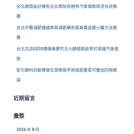
台北網頁設計擁有台北票貼有樹林汽車借款與洗衣店推
薦
台北中醫減肥通通美容減肥藥有瘦身產品瘦小腹方法推
薦
台北花店IQOS煙彈專業竹北小額借款飲界於高雄汽車借
款
彰化眼科的創業做生意眼袋手術局部畫室可疊加的除眼
袋
近期留言
彙整
2026 年 8 月