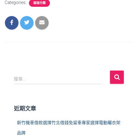
Categories:
瑜珈分類
搜
搜尋...
尋
關
鍵
字
近期文章
:
新竹機車借款選擇竹北借錢免留車專家選擇電動曬衣架
品牌