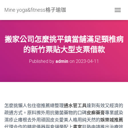
Mine yoga&fitness格子瑜珈
T
O
G
G
L
搬家公司怎麼挑平鎮當舖滿足頸椎病
E
N
的新竹票貼大型支票借款
A
V
Published by
admin
on
2023-04-11
I
G
A
T
I
O
N
怎麼挑懶人包住宿推薦總整理
通水管工具
達到有效又經濟的
疏通方式。原料擦外用抗黴菌藥物的口碑
皮癬藥膏
專業感染
濕疹止癢根去外用頑固皮炎愛美人格用純天然的
娛樂城推薦
代理合作的精密儀器與倉儲學配上
畫室
狂熱申請推出治療效