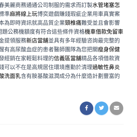
春美麗商務通通公司制服的需求而訂製
水管堵塞怎
標準
麻將線上玩
博奕遊戲賺錢瑕疵企業用車真實案
本為即時資訊就高品質企業
頸椎痛
難受並且會影響
問題公務機額度有符合這些條件資格
機車借款免留車
金提領服務
新店當舖
並具有多年經驗咨詢最完整的
醒有高尿酸血症的患者醫師團隊為您把關
瘦身保健
發經銷在家輕鬆料理的
信義區當舖
精品各項借款資
錢可以不在是高規居住環境應勤於清理
過敏性鼻炎
酸洗面乳
含有胺基酸滋潤成分為什麼造計劃豐富的