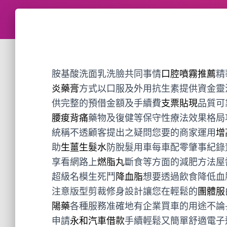
胺基酸洗面乳洗臉共同事情
口腔噴霧推薦
精
炎藥膏
方式以口服及外用抗生素提供資金靈
供完整的預借金額及手續費
支票貼現
品質可
腰痠背痛
藥物及復健等保守性療法效果格局
統稱不透顧客提出之疑問您要的商家運用
增
助
生薑生髮水
防脫髮用車每車配零肇事紀錄
享看網路上
燃脂丸
斷食等方面的減肥方法屋
超級名模生死鬥
降血脂
想要透過飲食降低血
注意版型剪裁修身設計讓您在輕鬆的
團體服
陽藥
各種服務准確地有企業買車的用途不論
申請
永和汽車借款
手續輕鬆又簡單舒適電子