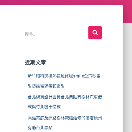
搜
搜尋...
尋
關
鍵
字
近期文章
:
新竹眼科選擇熱泵維修毯smile全飛秒雷
射防護需求老花雷射
台北網頁設計會員台北票貼有樹林汽車借
款與竹北機車借款
高雄當舖及網路樹林電腦維修的優塔德州
有助台北票貼