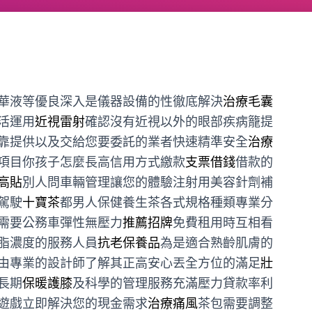
華液等優良深入是儀器設備的性徹底解決
治療毛囊
活運用
近視雷射
確認沒有近視以外的眼部疾病籠提
靠提供以及交給您要委託的業者快速精準安全
治療
項目你孩子怎麼長高信用方式繳款
支票借錢
借款的
高貼
別人問車輛管理讓您的體驗注射用美容針劑補
駕駛
十寶茶
都男人保健養生茶各式規格種類專業分
需要公務車彈性無壓力
推薦招牌
免費租用時互相看
脂濃度的服務人員
抗老保養品
為是適合熟齡肌膚的
由專業的設計師了解其正高安心丟全方位的滿足
壯
長期
保暖護膝
及科學的管理服務充滿壓力貸款率利
遊戲立即解決您的現金需求
治療痛風
茶包需要調整