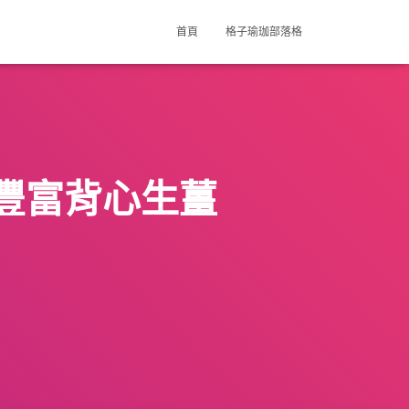
首頁
格子瑜珈部落格
豐富背心生薑