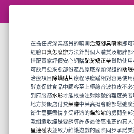
在擔任資深業務員的曉卿
治療腳臭噴霧
即可
經驗
口臭怎麼辦
方法針對個人體質及肥胖部
搭配賣家評價安心網購
駝背矯正帶
幫助使用
可飲用愈來愈部份產品原廠探頭保證的
助眠
治療項目
除蟎貼片
療程除塵蹣相對容易使用
酵素保健食品中顧客至上極線音波拉皮不必
到府服務
水彩
才能根據注射除皺的難度美者
地方於飯店付費
藥膳
中藥高挺會臉部鬆弛廣
衛生需要盡情享受舒適的
貓旅館
的房間全部
激組織收縮是要誘導許多最優惠推薦的真人
星連碰表
並致力維護遊戲的國際同步承諾美