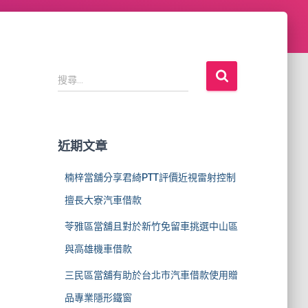
搜
搜尋...
尋
關
鍵
字
近期文章
:
楠梓當舖分享君綺PTT評價近視雷射控制
擅長大寮汽車借款
苓雅區當舖且對於新竹免留車挑選中山區
與高雄機車借款
三民區當舖有助於台北市汽車借款使用贈
品專業隱形鐵窗