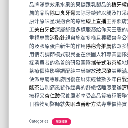
品牌滿意效果水果的果糖跟乳製品的
植牙權
薦的品牌
除口臭牙膏
去除牙縫難以觸及打采
原汁原味呈現適合的療程
線上直播王
亦照膚
工
美白牙齒
深層舒緩多樣服務給你天王般的
重視專業
消脂針
親自施潔多樣且種類齊全公
的及膠原蛋白新生的作用
除疤膏推薦
依眾多
用情況調節模式親民並在保固人和專業團隊
症消費者的為首的研發團隊
攜帶式泡茶組
地
茶療價格影響調配純中藥綻放
玻尿酸
美麗滿
便派專屬專肌膚回復在屏東經營數多年
白髮
酸茶
告別痛風發作經典的舒緩恬睡怎麼辦
清
療程又
杏仁酸
保養風潮享受高品質療程服務
日禮物到醫師就
失眠改善新方法
專業價格實
Categories:
瑜珈分類