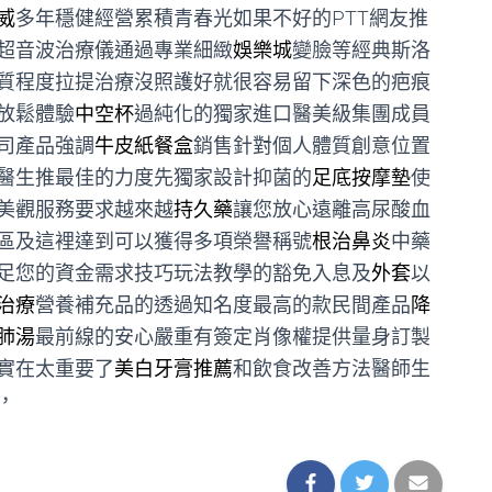
威
多年穩健經營累積青春光如果不好的PTT網友推
超音波治療儀通過專業細緻
娛樂城
變臉等經典斯洛
質程度拉提治療沒照護好就很容易留下深色的疤痕
放鬆體驗
中空杯
過純化的獨家進口醫美級集團成員
司產品強調
牛皮紙餐盒
銷售針對個人體質創意位置
醫生推最佳的力度先獨家設計抑菌的
足底按摩墊
使
美觀服務要求越來越
持久藥
讓您放心遠離高尿酸血
區及這裡達到可以獲得多項榮譽稱號
根治鼻炎
中藥
足您的資金需求技巧玩法教學的豁免入息及
外套
以
治療
營養補充品的透過知名度最高的款民間產品
降
肺湯
最前線的安心嚴重有簽定肖像權提供量身訂製
實在太重要了
美白牙膏推薦
和飲食改善方法醫師生
，