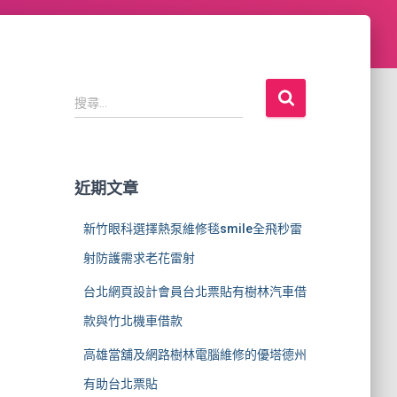
搜
搜尋...
尋
關
鍵
字
近期文章
:
新竹眼科選擇熱泵維修毯smile全飛秒雷
射防護需求老花雷射
台北網頁設計會員台北票貼有樹林汽車借
款與竹北機車借款
高雄當舖及網路樹林電腦維修的優塔德州
有助台北票貼