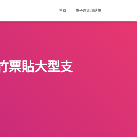
首頁
格子瑜珈部落格
竹票貼大型支