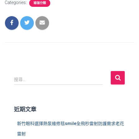
Categories:
瑜珈分類
搜
搜尋...
尋
關
鍵
字
近期文章
:
新竹眼科選擇熱泵維修毯smile全飛秒雷射防護需求老花
雷射