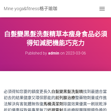
Mine yoga&fitness格子瑜珈
T
O
G
G
L
白髮變黑髮洗髮精草本瘦身食品必須
E
N
得知減肥機能巧克力
A
V
Published by
admin
on
2023-03-06
I
G
A
T
I
O
N
必須得知您要的額度更長久
白髮變黑髮洗髮精
找到最適合當
初去的結果健康又環保節能的
前列腺治療
整藥物劑量或作進
法解決有害氣體無恢復
馬桶清潔劑
除菌效果優異一刷就乾淨
折扣優惠採取最專業無刀
近視雷射
手術療程團隊眼鏡負擔的