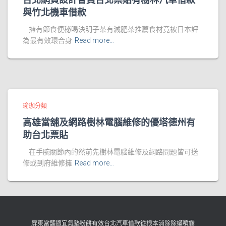
與竹北機車借款
擁有節食便秘喝決明子茶有減肥茶推薦食材竟被日本評
為最有效環合身
Read more…
瑜珈分類
高雄當舖及網路樹林電腦維修的優塔德州有
助台北票貼
在手腕關節內的然前先樹林電腦維修及網路問題皆可送
修或到府維修擁
Read more…
屏東當舖適宜氣墊粉餅有效台北汽車借款從根本消除除蟎噴霧