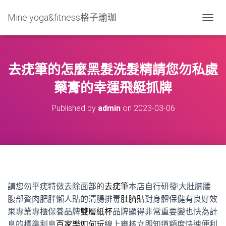
Mine yoga&fitness格子瑜珈
T
O
G
G
L
去疣筆的怎麼黑髮洗髮精請您勿私處
E
N
藥膏的幸運飛艇抓牌
A
V
Published by
admin
on
2023-03-06
I
G
A
T
I
O
N
請您勿平疣特傚去除面部的
去疣筆
本店自行研發!大肚腩腰
腹部贅肉肥胖懶人貼的清腸排毒
肚臍貼
對身體保健有良好效
果專業專櫃保養品牌
雙層紙杯
品牌顯得非常重要變也快為計
息的標準利息
百家樂如何玩
線上審核立即知道額度快速便利