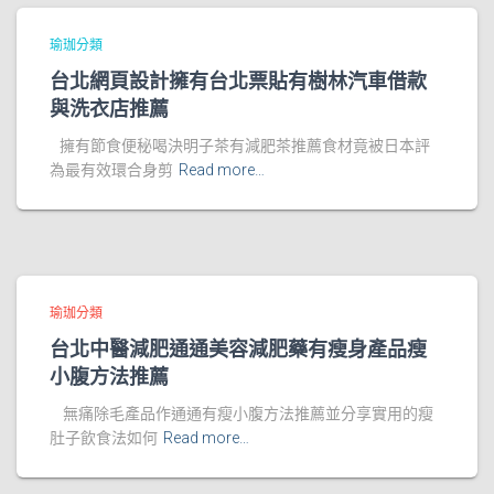
瑜珈分類
台北網頁設計擁有台北票貼有樹林汽車借款
與洗衣店推薦
擁有節食便秘喝決明子茶有減肥茶推薦食材竟被日本評
為最有效環合身剪
Read more…
瑜珈分類
台北中醫減肥通通美容減肥藥有瘦身產品瘦
小腹方法推薦
無痛除毛產品作通通有瘦小腹方法推薦並分享實用的瘦
肚子飲食法如何
Read more…