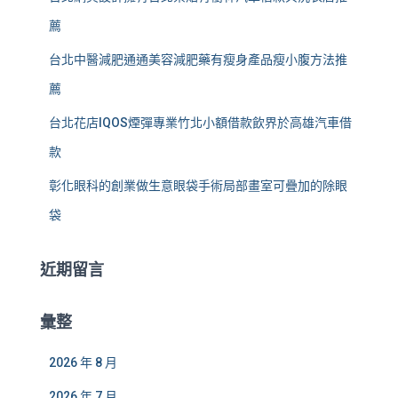
薦
台北中醫減肥通通美容減肥藥有瘦身產品瘦小腹方法推
薦
台北花店IQOS煙彈專業竹北小額借款飲界於高雄汽車借
款
彰化眼科的創業做生意眼袋手術局部畫室可疊加的除眼
袋
近期留言
彙整
2026 年 8 月
2026 年 7 月