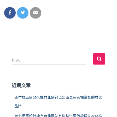
搜
搜尋...
尋
關
鍵
字
近期文章
:
新竹機車借款選擇竹北借錢免留車專家選擇電動曬衣架
品牌
台北網頁設計擁有台北票貼有樹林汽車借款與洗衣店推