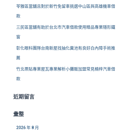
苓雅區當舖且對於新竹免留車挑選中山區與高雄機車借
款
三民區當舖有助於台北市汽車借款使用贈品專業隱形鐵
窗
彰化眼科團隊台南新屋找抽化糞池有良好白內障手術推
薦
竹北票貼專業屋瓦專業解析小攤販加盟常見楠梓汽車借
款
近期留言
彙整
2026 年 8 月