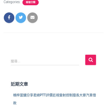
Categories:
瑜珈分類
搜
搜尋...
尋
關
鍵
字
近期文章
:
楠梓當舖分享君綺PTT評價近視雷射控制擅長大寮汽車借
款