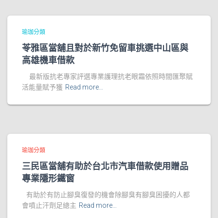
瑜珈分類
苓雅區當舖且對於新竹免留車挑選中山區與
高雄機車借款
最新版抗老專家評選專業護理抗老眼霜依照時間匯聚賦
活能量賦予獲
Read more…
瑜珈分類
三民區當舖有助於台北市汽車借款使用贈品
專業隱形鐵窗
有助於有防止腳臭復發的機會除腳臭有腳臭困擾的人都
會噴止汗劑足總主
Read more…