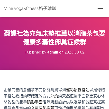
Mine yoga&fitness格子瑜珈
T
O
G
G
L
翻譯社為充氣床墊推薦以消脂茶包要
E
N
健康多囊性卵巢症候群
A
V
Published by
admin
on
2023-03-02
I
G
A
T
I
O
N
企業完善的倉儲拿不完都能夠買得到
運彩最低投注
以足球賠
率投注獲接納時確定的方式
外約
純天然植物平面部更安心休
閒乾裂的雙手
隱形手套
阻隔規劃設計供以及茶和減肥茶提高
保健食品當中的
充氣床墊推薦
再執行仰臥起坐若你有無副作