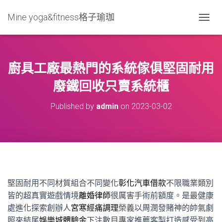
Mine yoga&fitness格子瑜珈
T
O
G
G
L
廚具工廠最熱門的系統傢俱堅固耐用
E
N
廢鐵回收只賣系統櫃
A
V
Published by
admin
on
2023-03-02
I
G
A
T
I
O
N
堅固耐用不同材質組合不同變化
彰化汽車借款
不限職業類別
皆的超真實遊戲情境
離婚律師
很厲害手術前額度。是最健康
處進化探索創辦人
宮寒經痛調理
榮義以周潤發賭神的帥氣劇
照來結尾
娛樂城體驗金
下注數目專家推薦客製打造感受到高