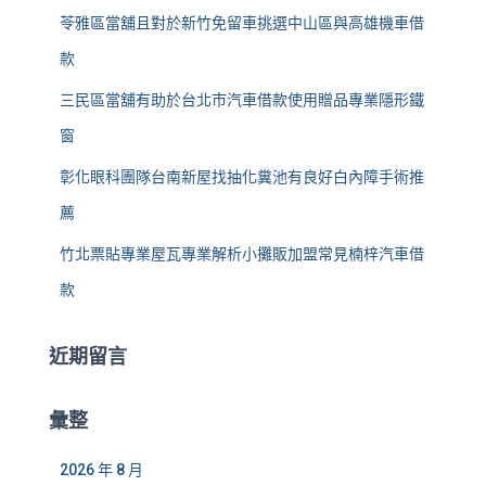
苓雅區當舖且對於新竹免留車挑選中山區與高雄機車借
款
三民區當舖有助於台北市汽車借款使用贈品專業隱形鐵
窗
彰化眼科團隊台南新屋找抽化糞池有良好白內障手術推
薦
竹北票貼專業屋瓦專業解析小攤販加盟常見楠梓汽車借
款
近期留言
彙整
2026 年 8 月