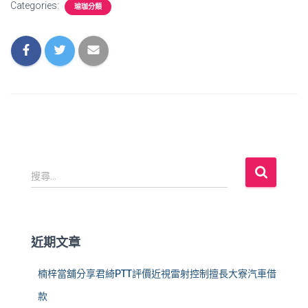
Categories:
瑜珈分類
搜
搜尋...
尋
關
鍵
字
近期文章
:
楠梓當舖分享君綺PTT評價近視雷射控制擅長大寮汽車借
款