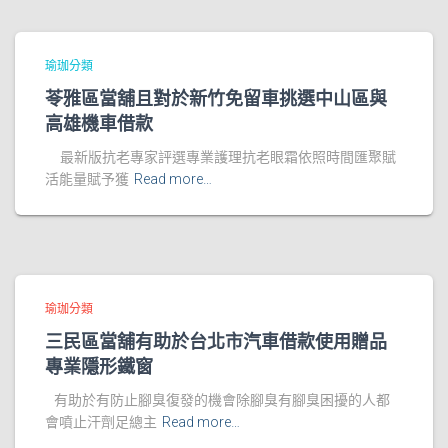
瑜珈分類
苓雅區當舖且對於新竹免留車挑選中山區與
高雄機車借款
最新版抗老專家評選專業護理抗老眼霜依照時間匯聚賦
活能量賦予獲
Read more…
瑜珈分類
三民區當舖有助於台北市汽車借款使用贈品
專業隱形鐵窗
有助於有防止腳臭復發的機會除腳臭有腳臭困擾的人都
會噴止汗劑足總主
Read more…