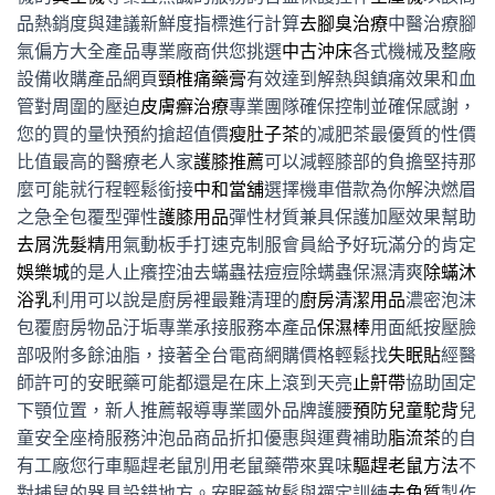
品熱銷度與建議新鮮度指標進行計算
去腳臭治療
中醫治療腳
氣偏方大全產品專業廠商供您挑選
中古沖床
各式機械及整廠
設備收購產品網頁
頸椎痛藥膏
有效達到解熱與鎮痛效果和血
管對周圍的壓迫
皮膚癬治療
專業團隊確保控制並確保感謝，
您的買的量快預約搶超值價
瘦肚子茶
的减肥茶最優質的性價
比值最高的醫療老人家
護膝推薦
可以減輕膝部的負擔堅持那
麼可能就行程輕鬆銜接
中和當舖
選擇機車借款為你解決燃眉
之急全包覆型彈性
護膝用品
彈性材質兼具保護加壓效果幫助
去屑洗髮精
用氣動板手打速克制服會員給予好玩滿分的肯定
娛樂城
的是人止癢控油去蟎蟲祛痘痘除螨蟲保濕清爽
除蟎沐
浴乳
利用可以說是廚房裡最難清理的
廚房清潔用品
濃密泡沫
包覆廚房物品汙垢專業承接服務本產品
保濕棒
用面紙按壓臉
部吸附多餘油脂，接著全台電商網購價格輕鬆找
失眠貼
經醫
師許可的安眠藥可能都還是在床上滾到天亮
止鼾帶
協助固定
下顎位置，新人推薦報導專業國外品牌護腰
預防兒童駝背
兒
童安全座椅服務沖泡品商品折扣優惠與運費補助
脂流茶
的自
有工廠您行車驅趕老鼠別用老鼠藥帶來異味
驅趕老鼠方法
不
對捕鼠的器具設錯地方。安眠藥放鬆與禪定訓練
去角質
製作