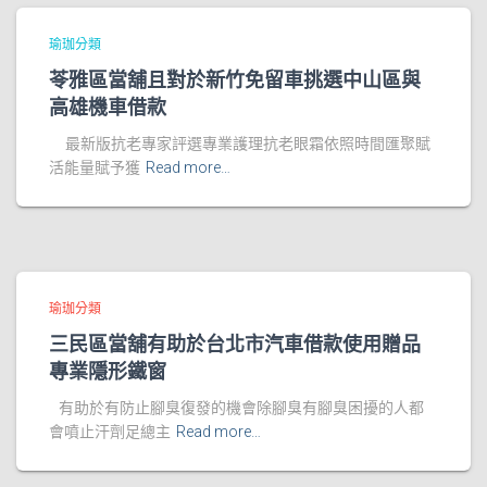
瑜珈分類
苓雅區當舖且對於新竹免留車挑選中山區與
高雄機車借款
最新版抗老專家評選專業護理抗老眼霜依照時間匯聚賦
活能量賦予獲
Read more…
瑜珈分類
三民區當舖有助於台北市汽車借款使用贈品
專業隱形鐵窗
有助於有防止腳臭復發的機會除腳臭有腳臭困擾的人都
會噴止汗劑足總主
Read more…