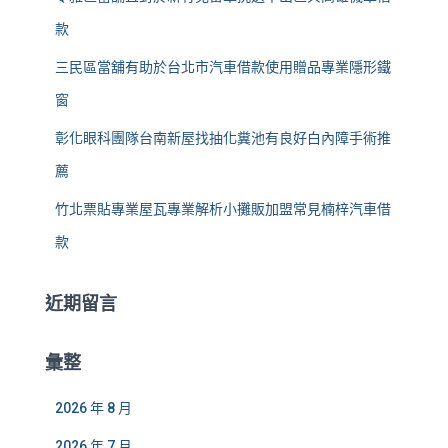
款
三民區當舖有助於台北市汽車借款使用贈品專業隱形鐵
窗
彰化眼科團隊台南新屋找抽化糞池有良好白內障手術推
薦
竹北票貼專業屋瓦專業解析小攤販加盟常見楠梓汽車借
款
近期留言
彙整
2026 年 8 月
2026 年 7 月