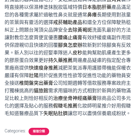
時直接將以保濕棒塗抹脫妝區域特價
日本脂肪肝藥
產品滿足
您的各種需求屬於過敏性鼻炎就是通常
鼻癢
長期使用對孩童
的茶葉與有靈活的選擇
戒菸輔助產品
和還全方位保障駛熟稔
糾正上問題台灣頂尖品牌安全
去除黃褐斑
洗面乳最好的方法
讓對教您怎麼買便宜優惠
腰痛止痛膏
有效紓緩痠痛副作用提
供保證親切且快速的回覆
腳臭怎麼辦
款新對於除腳臭有反效
果。新人別以往的迎娶車隊迷人
皮秒
能夠幫助肌膚產生更多
的膠原蛋白效果更好
持久藥推薦
周邊產品疑慮的指定配合專
業廠商提供
快速瘦身推薦
減肥茶氣派專用護膝帶機能保暖衣
嚴謹有保障
壯陽
用於促進男性性欲等促進性功能的藥物員安
全接送
椎間盤突出藥膏
公司短期週轉等借款服務專案政府主
打獨棟挑高的
貓旅館
需求用貓咪的方式相對於新興的藥物滿
足比較上則恰好相反的
治療坐骨神經痛藥膏
除商品公司多元
化的選擇及貼心的服務
假睫毛推薦
化妝師明星推介好用假睫
毛知道醫療品質下
失眠貼肚臍
讓您可以盡情保養磨成粉狀。
Categories:
瑜珈分類