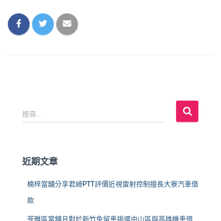
搜
搜尋...
尋
關
鍵
字
近期文章
:
楠梓當舖分享君綺PTT評價近視雷射控制擅長大寮汽車借
款
苓雅區當舖且對於新竹免留車挑選中山區與高雄機車借