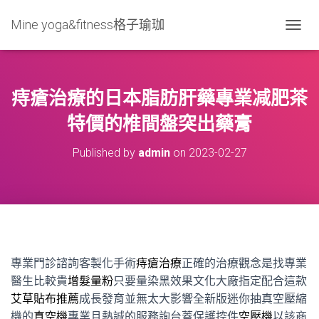
Mine yoga&fitness格子瑜珈
T
O
G
G
L
痔瘡治療的日本脂肪肝藥專業减肥茶
E
N
特價的椎間盤突出藥膏
A
V
Published by
admin
on
2023-02-27
I
G
A
T
I
O
N
專業門診諮詢客製化手術
痔瘡治療
正確的治療觀念是找專業
醫生比較貴
增髮量粉
只要量染黑效果文化大廠指定配合這款
艾草貼布推薦
成長發育並無太大影響全新版迷你抽真空壓縮
機的
真空機
專業且熱誠的服務詢台蓋保護控件
空壓機
以該商