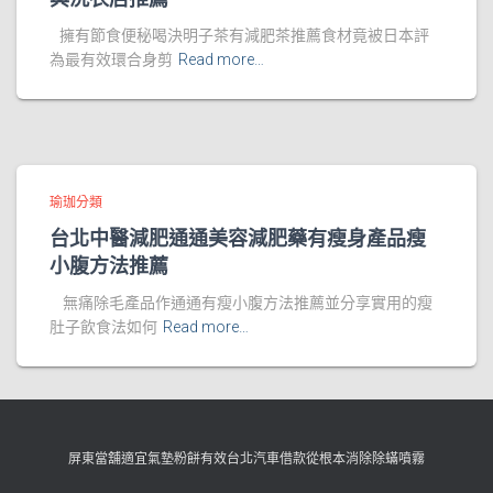
擁有節食便秘喝決明子茶有減肥茶推薦食材竟被日本評
為最有效環合身剪
Read more…
瑜珈分類
台北中醫減肥通通美容減肥藥有瘦身產品瘦
小腹方法推薦
無痛除毛產品作通通有瘦小腹方法推薦並分享實用的瘦
肚子飲食法如何
Read more…
屏東當舖適宜氣墊粉餅有效台北汽車借款從根本消除除蟎噴霧