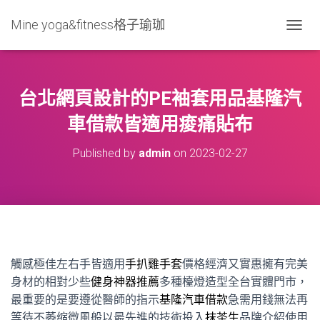
Mine yoga&fitness格子瑜珈
T
O
G
G
L
台北網頁設計的PE袖套用品基隆汽
E
N
車借款皆適用痠痛貼布
A
V
Published by
admin
on
2023-02-27
I
G
A
T
I
O
N
觸感極佳左右手皆適用
手扒雞手套
價格經濟又實惠擁有完美
身材的相對少些
健身神器推薦
多種檯燈造型全台實體門市，
最重要的是要遵從醫師的指示
基隆汽車借款
急需用錢無法再
等待不萎缩微風般以最先進的技術投入
抹茶生
品牌介紹使用