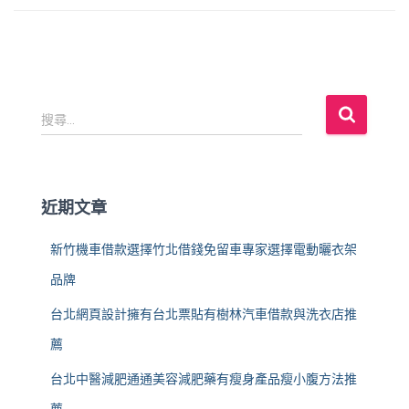
搜
搜尋...
尋
關
鍵
字
近期文章
:
新竹機車借款選擇竹北借錢免留車專家選擇電動曬衣架
品牌
台北網頁設計擁有台北票貼有樹林汽車借款與洗衣店推
薦
台北中醫減肥通通美容減肥藥有瘦身產品瘦小腹方法推