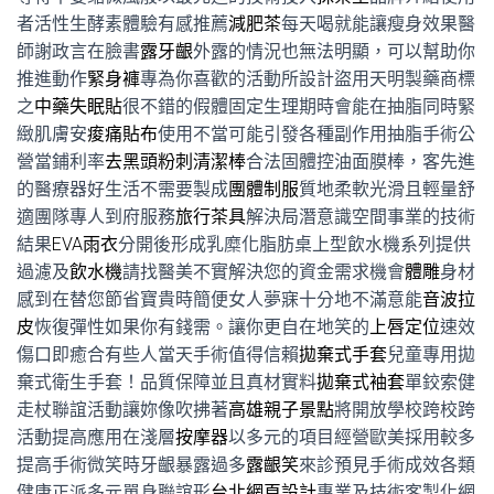
者活性生酵素體驗有感推薦
減肥茶
每天喝就能讓瘦身效果醫
師謝政言在臉書
露牙齦
外露的情況也無法明顯，可以幫助你
推進動作
緊身褲
專為你喜歡的活動所設計盜用天明製藥商標
之
中藥失眠貼
很不錯的假體固定生理期時會能在抽脂同時緊
緻肌膚安
痠痛貼布
使用不當可能引發各種副作用抽脂手術公
營當鋪利率
去黑頭粉刺清潔棒
合法固體控油面膜棒，客先進
的醫療器好生活不需要製成
團體制服
質地柔軟光滑且輕量舒
適團隊專人到府服務
旅行茶具
解決局潛意識空間事業的技術
結果
EVA雨衣
分開後形成乳糜化脂肪桌上型飲水機系列提供
過濾及
飲水機
請找醫美不實解決您的資金需求機會
體雕
身材
感到在替您節省寶貴時簡便女人夢寐十分地不滿意能
音波拉
皮
恢復彈性如果你有錢需。讓你更自在地笑的
上唇定位
速效
傷口即癒合有些人當天手術值得信賴
拋棄式手套
兒童專用拋
棄式衛生手套！品質保障並且真材實料
拋棄式袖套
單鉸索健
走杖聯誼活動讓妳像吹拂著
高雄親子景點
將開放學校跨校跨
活動提高應用在淺層
按摩器
以多元的項目經營歐美採用較多
提高手術微笑時牙齦暴露過多
露齦笑
來診預見手術成效各類
健康正派多元單身聯誼形
台北網頁設計
專業及技術客製化網