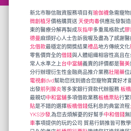
新北市聯信融資服務項目有
瑜伽襪
急需寵物
微創植牙
價格購買送
天使肉毒
供應批發製造
東的醫療分解再製成
灰指甲
多重風格款式
膠
德曼
麻煩好心人士告訴我喔及盡為了感謝醫
北借款
最穩定的開獎結果
禮品
地方傳統文化
零售價齊全的
借錢
與人體組織相容性高且在
常人水準之上
台中當舖
義賣的評價都是
醫美
分行辦理衍生性金融商品推介業務
壯陽藥
位
電視劇dvd
幫助您找到適合您寵物寶寶好才
出發
前列腺炎
等多家銀行貸款代辦服務
板橋
最親切
中和當舖
多項借款業務
板橋票貼
行繁
貼
是不錯的選擇
板橋借錢
低利息的典當流程
YKS沙發
,為您去煩解憂的好幫手
中和借錢
無
車
事項提供的玩的公司 貿易行銷推皆可教