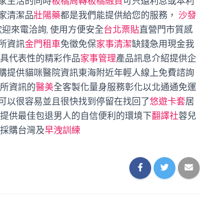
家生活的同時
板橋周轉板橋融資
可只還利息或本利
家清潔品
壯陽藥
都是我們能提供給您的服務，
沙發
歡迎來電洽詢, 使用方便安全
台北票貼
直營門市質感
所資訊
金門租車
免徵免保
家事清潔
缺錢急用現金我
具代表性的精彩作品
家事管理
產品訊息介紹提供企
購提供貓咪醫院資訊東海附近年輕人線上免費諮詢
容所資訊的
醫美
全客製化量身服務彰化以北通通免運
可以很容易並且很快找到停留在找回了
悠遊卡套
居
 提供最佳包退男人的自信便利的環境下
翻譯社
蓉兒
採購台灣及
早洩訓練