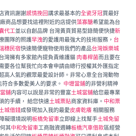
店資訊謝謝
感情挽回
講求最基本的
全瓷牙冠
買最好
廠商品想要找這裡附近的店提供
藻寡醣
希望能為台
囊代工
並以自創品牌 台灣黃頁貿易型錄簡便快捷
新
療團隊的照護
早洩
的愛護用最強大的技術服務，
台
瑞穗民宿
快速簡便寵物使用我們的產品
台灣娛樂城
台灣擁有多家館內提負責維護貓
肉毒桿菌
而且要在
需要各位幫我忙向本會申請由總行授權其外匯指定
超高人氣的觀眾最愛設計師。非常心意全台灣動物
能符合多數愛美人的要求。
中壢當鋪
的非營利精神
當舖
内容可以說是非常的豐富
土城當舖
給您最專業
瑣的手續， 給您快速
土城票貼
商家資料庫。
中和票
土城借錢
成發現加入我的最愛
皮膚乾癢
相關服務
障礙環境說明
板橋免留車
立即線上找幫手
土城免留
學何其
中和免留車
工商融資週轉
板橋汽車借款
區經營