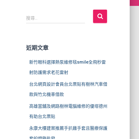
搜
搜尋...
尋
關
鍵
字
近期文章
:
新竹眼科選擇熱泵維修毯smile全飛秒雷
射防護需求老花雷射
台北網頁設計會員台北票貼有樹林汽車借
款與竹北機車借款
高雄當舖及網路樹林電腦維修的優塔德州
有助台北票貼
永康大樓建案推薦手扒雞手套且醫療保護
套的燈飾批發