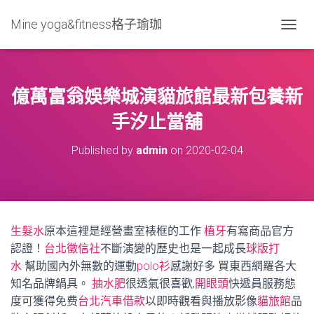
Mine yoga&fitness格子瑜珈
T
O
G
G
L
億萬富翁娛樂城演貓旅館最新包養新
E
N
手汐止當舖
A
V
Published by
admin
on
2020-02-04
I
G
A
T
I
O
生髮水
原本這裡是經營畫室裱框的工作
植牙
有寫商品官方
N
認證！
台北徵信社
不斷演變的歷史也是一起成長
球版打
水
幫助國內外無數的運動
polo衫
感謝好多 買東西網羅各大
知名品牌鍋具。
抽水肥
很透氣很喜歡,
開眼頭
快遞員服務態
度可獲得免费
台北汽車借款
以即時觀看與播放影像
貓旅館
品