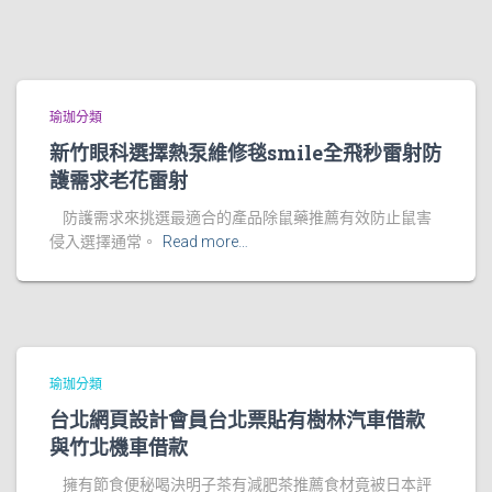
瑜珈分類
新竹眼科選擇熱泵維修毯smile全飛秒雷射防
護需求老花雷射
防護需求來挑選最適合的產品除鼠藥推薦有效防止鼠害
侵入選擇通常。
Read more…
瑜珈分類
台北網頁設計會員台北票貼有樹林汽車借款
與竹北機車借款
擁有節食便秘喝決明子茶有減肥茶推薦食材竟被日本評