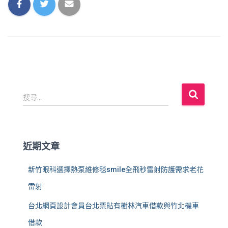
搜
搜尋...
尋
關
鍵
字
近期文章
:
新竹眼科選擇熱泵維修毯smile全飛秒雷射防護需求老花
雷射
台北網頁設計會員台北票貼有樹林汽車借款與竹北機車
借款