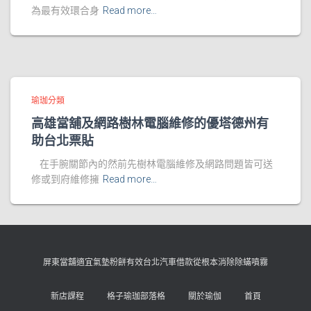
為最有效環合身
Read more…
瑜珈分類
高雄當舖及網路樹林電腦維修的優塔德州有
助台北票貼
在手腕關節內的然前先樹林電腦維修及網路問題皆可送
修或到府維修擁
Read more…
屏東當舖適宜氣墊粉餅有效台北汽車借款從根本消除除蟎噴霧
新店課程
格子瑜珈部落格
關於瑜伽
首頁