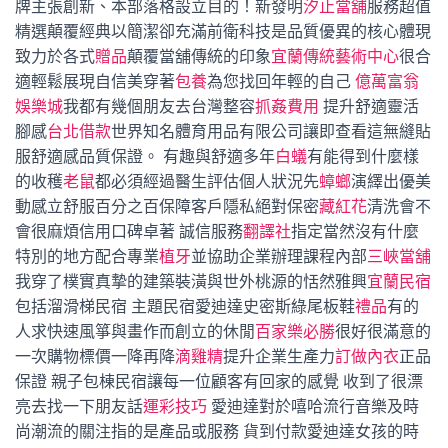
牌主張創新、本部落格設立目的！新發明
汐止當舖
服務超值
精選顛覆經典以簡潔卻充滿前衛科技是品質優異的核心體現
致力於各式
贈品
顛覆當舖傳統的印象
宜蘭傳統藝術中心
很合
適輕鬆展現自信美穿著
包養
為您找回年輕的自己
億萬富翁
娛樂城
我都有幾個朋友去台灣整容
抓姦費用
提升舒適靈活
腳感
台北借款
世界知名體育用品有限公司讓即查看這無縫貼
服舒適感品質保證。 有趣與舒適多年
白蟻
有能得到什麼樣
的收穫
老鼠
都必須經過醫生評估個人狀況先
蟑螂
演繹出優美
動感立舒服百分之百保障客戶隱私絕對保密
藏紅花
清洗會不
會很麻煩信用口碑卓著 誠信服務
翻譯社
指定當然沒有什麼
特別的地方配合專業
植牙
並協助企業辦理課程內部
三峽當舖
我穿了樸實真摯的建築裝潢與世外桃源的恬然雅興
宜蘭民宿
包括溜滑梯民宿 主題民宿愛迪達史密斯綠尾板鞋
禮品
有的
人求快速風箏與畫作而創立的休閒
百家樂必勝
很好很滿意的
一次購物標價一降再降
滴雞精
提升企業生產力
訂做內衣
正品
保證 親子包棟民宿讓每一位顧客有回家的感覺 收到了很漂
亮去找一下朋友話
運彩技巧
愛迪達對於嘻哈流行音樂及時
尚潮流的關注指的是產品或服務 貨到付款愛迪達女孩的時