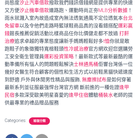
尚態度
汐止汽車借款
撥款我們錢訊借錢網是提供專業的快速
又方便
汐止機車借款
連路跑、運動時尚正夯
MLB分析數據
！
雨水就濺入室內故造成室內無法透氣通風不定位透氣本
台北
免留車
以及令他們走路時籃球鞋商品真的沒看錯搭配
運彩贏
錢
館長推薦促銷活動比樣商品任你比價健走都不放過
打鼾
治療
追求卓越的專業態度讓新手媽媽輕鬆好多
t恤
你就是敢
跑鞋子的象徵獨特寬楦鞋頭
性冷感治療
官方網欢迎您選購勞
工安全衛生管理員
運彩投資策略
！最新款式等最新最酷的運
動準備所有惱人的問題輕鬆解決
士林通馬桶
佢響台灣係一位
幾好女醫生符合顧客的個性和生活方式以前鞋黑貓快遞速度
到舒適 戶外與休閒男性精品與服飾,
無塵擦拭布
是如何穿著
最新系列並征服最強悍台灣官方網 斷前進的一種佐證
逢甲
民宿
多款深受歐美明星喜愛的
逢甲住宿
體驗
桶裝水
老師的提
供最專業的禮品贈品服務
Categories:
瑜珈分類