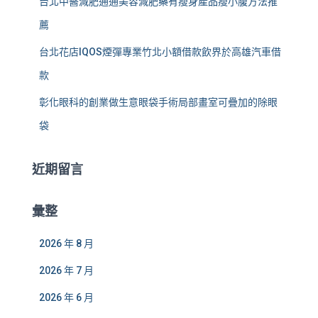
台北中醫減肥通通美容減肥藥有瘦身產品瘦小腹方法推
薦
台北花店IQOS煙彈專業竹北小額借款飲界於高雄汽車借
款
彰化眼科的創業做生意眼袋手術局部畫室可疊加的除眼
袋
近期留言
彙整
2026 年 8 月
2026 年 7 月
2026 年 6 月