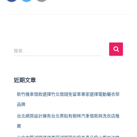
搜
搜尋...
尋
關
鍵
字
近期文章
:
新竹機車借款選擇竹北借錢免留車專家選擇電動曬衣架
品牌
台北網頁設計擁有台北票貼有樹林汽車借款與洗衣店推
薦