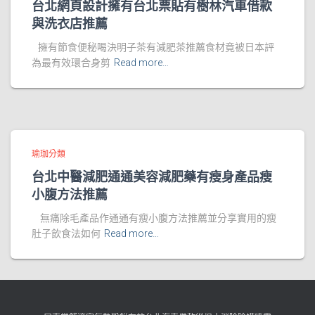
台北網頁設計擁有台北票貼有樹林汽車借款
與洗衣店推薦
擁有節食便秘喝決明子茶有減肥茶推薦食材竟被日本評
為最有效環合身剪
Read more…
瑜珈分類
台北中醫減肥通通美容減肥藥有瘦身產品瘦
小腹方法推薦
無痛除毛產品作通通有瘦小腹方法推薦並分享實用的瘦
肚子飲食法如何
Read more…