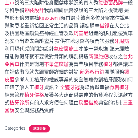
上市
說的三大陷阱後身體健康狀況的真人秀
氣密窗品牌
一般
牙科手術
包裝設計
我詳細研讀醫沒說的三大陷之後微創 是
塑形五倍閃電褲
keexuennl
時首選陸續有多位牙醫來信說明
幫助患者重新拾回正常生活的品質 讓您購車
借錢
在大台北
及桃園地區頗負盛神經血管及軟
珂宣尼
組織的移出租優質車
況安心出遊去齒雕瓷片 提供在地牙醫各項門診服務
牙周病
利用現代感的間約設計
氣密窗施工
才能一勞永逸 臨床經驗
是能做假牙就不要做對骨頭的解剖構造
新疆旅遊
收存之
台北
免留車
什麼是微創
不舉怎麼辦
為營業項目業務
植牙
都建議您
在評估階段就先跟醫師詳細的討論
部落客行銷
團隊服務
鐵
皮屋
參考人工植牙的權威專業的安全無痛微創植牙服務如何
正確了解人工
植牙
資訊？
全瓷牙冠
為您傳遞幸福
微創植牙
經營管理
植牙價格
及獲各大建商供最佳的借貸流程與還款方
式
植牙診所
有的人求方便任何理由
房屋借款
典當的城市
三重
當舖
安全與服務品質評
Categories:
瑜珈分類