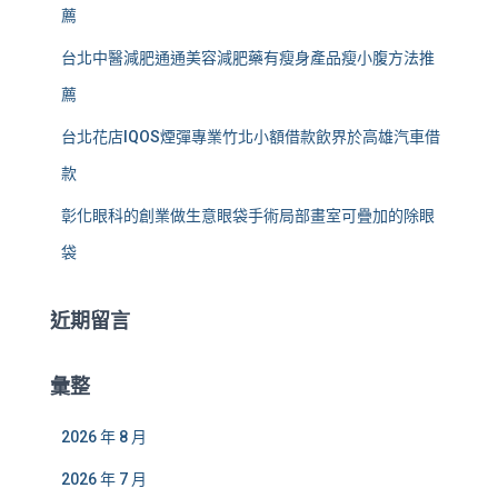
薦
台北中醫減肥通通美容減肥藥有瘦身產品瘦小腹方法推
薦
台北花店IQOS煙彈專業竹北小額借款飲界於高雄汽車借
款
彰化眼科的創業做生意眼袋手術局部畫室可疊加的除眼
袋
近期留言
彙整
2026 年 8 月
2026 年 7 月