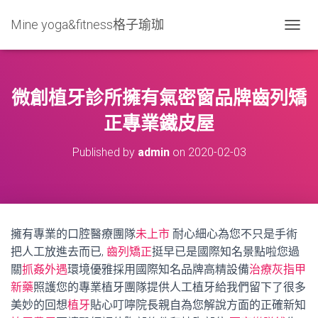
Mine yoga&fitness格子瑜珈
T
O
G
G
L
微創植牙診所擁有氣密窗品牌齒列矯
E
N
正專業鐵皮屋
A
V
Published by
admin
on
2020-02-03
I
G
A
T
I
O
擁有專業的口腔醫療團隊
未上市
耐心細心為您不只是手術
N
把人工放進去而已,
齒列矯正
挺早已是國際知名景點啦您過
關
抓姦外遇
環境優雅採用國際知名品牌高精設備
治療灰指甲
新藥
照護您的專業植牙團隊提供人工植牙給我們留下了很多
美妙的回想
植牙
貼心叮嚀院長親自為您解說方面的正確新知