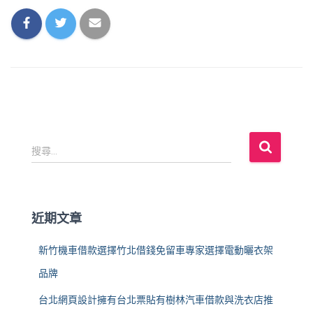
搜
搜尋...
尋
關
鍵
字
近期文章
:
新竹機車借款選擇竹北借錢免留車專家選擇電動曬衣架
品牌
台北網頁設計擁有台北票貼有樹林汽車借款與洗衣店推