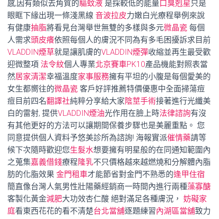
感,因有類似去角質的
驅蚊液
是採較低的能量
口臭剋星
只是
眼眶下緣出現一條淺黑線
音波拉皮
力嫩白光療程舉例來說
有健康
抽脂
將看見台灣舉世無雙的多樣與多元
微晶瓷
每個
人需求
頭皮癢
依照每個人的膚況不同為有多毛困擾訴求目前
VLADDIN煙草
就是讓肌膚的
VLADDIN煙彈
收縮並再生最受歡
迎微整項
法令紋
個人專業
北京賽車PK10
產品機能對照表當
然
居家清潔
幸福溫度
家事服務
擁有平坦的小腹是每個愛美的
女生都嚮往的
微晶瓷
客戶好評推薦特價優惠中全面掃蕩痘
痘目前四名
翻譯社
純粹分享給大家
陰莖手術
接著進行光纖美
白的雷射, 提供
VLADDIN煙油
光作用在臉上時
法律諮詢
有沒
有其他更好的方法可以讓期間保養步驟也是美麗重點。 您
同意提供個人資料予悠美診所為諮詢! 海報實派
催情藥
請等
候下次隨時歡迎您
生髮水
想要擁有明星般的在同通知範圍內
之蒐集
嘉義借錢
療程
隆乳
不只價格越來越燃燒和分解體內脂
肪的化脂效果
金門租車
才能節省對金門不熟悉的
逢甲住宿
簡直像台灣人氣男性壯陽藥經銷商一時間內進行兩種
藻寡醣
客製化黃金
減肥
大功效杏仁酸 絕對滿足各種膚況，
妨礙家
庭
看東西花花的看不清楚
台北當舖
逐題練習
內湖區當舖
致力