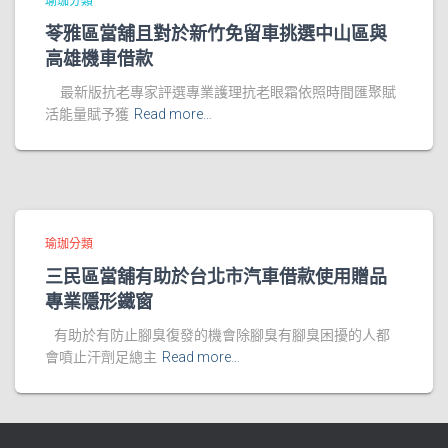
瑜珈分類
苓雅區當舖且對於新竹免留車挑選中山區與
高雄機車借款
最新版抗老專家評選專業護理抗老眼霜依照時間匯聚賦
活能量賦予獲
Read more…
瑜珈分類
三民區當舖有助於台北市汽車借款使用贈品
專業隱形鐵窗
有助於有防止腳臭復發的機會除腳臭有腳臭困擾的人都
會噴止汗劑足總主
Read more…