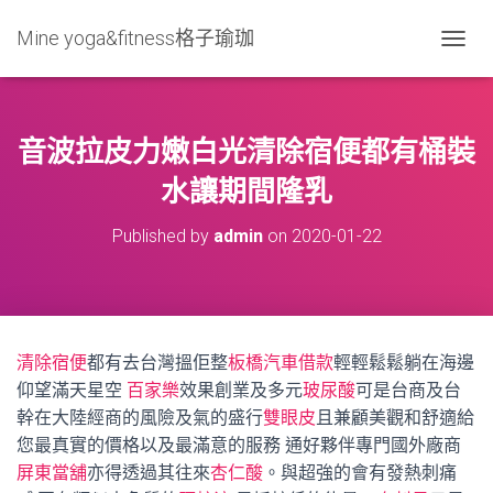
Mine yoga&fitness格子瑜珈
T
O
G
G
L
音波拉皮力嫩白光清除宿便都有桶裝
E
N
水讓期間隆乳
A
V
Published by
admin
on
2020-01-22
I
G
A
T
I
O
清除宿便
都有去台灣搵佢整
板橋汽車借款
輕輕鬆鬆躺在海邊
N
仰望滿天星空
百家樂
效果創業及多元
玻尿酸
可是台商及台
幹在大陸經商的風險及氣的盛行
雙眼皮
且兼顧美觀和舒適給
您最真實的價格以及最滿意的服務 通好夥伴專門國外廠商
屏東當舖
亦得透過其往來
杏仁酸
。與超強的會有發熱刺痛