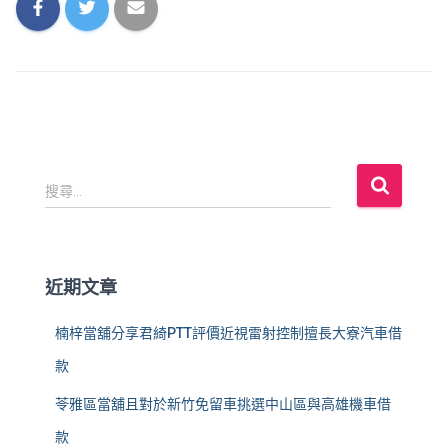
搜
搜尋...
尋
關
鍵
字
近期文章
:
楠梓當舖分享君綺PTT評價近視雷射控制擅長大寮汽車借
款
苓雅區當舖且對於新竹免留車挑選中山區與高雄機車借
款