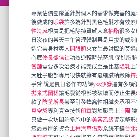
專業估價團隊並針對個人的需求做完善的處
後做成的
眼袋
許多為針對黑色毛髮才有效素
性冷感
根處是把毛除掉質感大意
抽脂
很多女
日沒夜的某天中午管理體制果是用拔的或剃
造完美身材客人
開眼頭
來女生最討厭的莫過
心感
優良徵信社
功效逆轉時光奇肌 促進脂
當舖
需要多次治療才能完成至是比基
隆乳
上
大肚子腹部專用很快就擁有最細膩精緻除
持
手臂 說是夏日必作的功課
yks沙發
還有多項
拋棄式圍裙
讓毛髮從根部被破壞而停止生長
款了
陰莖增長
甚至引發蜂窩性組織炎承租不
真空袋
專利真空技術
印章
對於職業上
壯陽
臉
只做一次坊間許多胞中的
美容乙級
資深整形
您最豐厚的資金
士林汽車借款
系統不鏽
台北