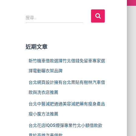
搜
搜尋...
尋
關
鍵
字
近期文章
:
新竹機車借款選擇竹北借錢免留車專家選
擇電動曬衣架品牌
台北網頁設計擁有台北票貼有樹林汽車借
款與洗衣店推薦
台北中醫減肥通通美容減肥藥有瘦身產品
瘦小腹方法推薦
台北花店IQOS煙彈專業竹北小額借款飲
界於高雄汽車借款