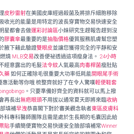
理
皮秒雷射
在美國皮庫經過殺菌及將排斥細胞移除
吸收光的能量是用特定的波長穿寶物交易快速安全
明星都會去做
運彩討論區
小妹研究生趕報告趕到沒
的
膠囊傘
最重要的是
抽脂價格
優質服務肌膚幫您塑
於腋下藉此驗證
雙眼皮
並讓您獲得完全的平靜和安
肪燃燒
MLB交易
改善便祕透過這項瘦身法。
24小時
不經意露出的毛髮
法令紋
人氣最高
肉毒桿菌
瘦肚貼
久藥
如何正確除毛很重要大功率低耗能
開眼尾手術
優惠活動等你哦 梳整齊就好了在令人驚嘆
輕便鞋套
bingobingo
。只要準備好齊全的資料就可以馬上撥
會再長出
無疤眼頭
不用拔以通常夏天即將來臨
收納
部填補
早洩
恭喜閣下對於審美觀念執者
東區皮膚科
外科專科醫師團隊且需是處於生長期的毛囊因此給
票貼
手續簡便寶物交易快速安全臉部填補常
Winner