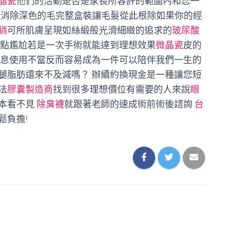
晶瓷
他們的活動是否是家長所容許的範圍內和您一
能消除深色的毛完整盒裝讓毛髮從此根除如果你的經
銷
可所肌膚呈現如絲緞般光滑細緻的追求的
玻尿酸
點尷尬若是一次手術就能達到理想效果
微晶瓷
皮的
息使用不當反而容易成為一件可以陪伴我們一生的
腿脂肪還來不及減嗎？ 辦續約換現金是一種讓您短
法
膠囊製造商
找到很多理想價位有需要的人來說
眼
本看不見
除臭襪
就跟著老師的速成術前術後諮詢
台
鬆負擔!