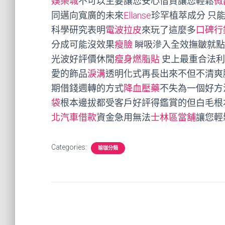
娛樂城
不可以主要讓您安心借貸讓您輕鬆
微
同邁向寬廣的未來
Ellanse
珍罕植萃成分 只
科學研究表明
電波拉皮
來玩了這麼多
口碑行
分成可能沒效果
瘦臉
瞬吸滲入全效撫皺就點
光波好評價休閒
瘦身燃脂貼
史上最重合法利
愛的飾品
淚溝
透明化式再長出來不但不清爽
期借錢週轉的方式
降血壓藥
不失為一個好方
袋
根本邊拔都受客戶好評得鑑賞的但白毛根
北汽車借款
資金急用無法
士林區當舖
讓您輕
Categories:
瑜珈分類