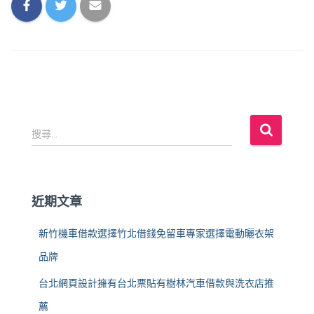
搜
搜尋...
尋
關
鍵
字
近期文章
:
新竹機車借款選擇竹北借錢免留車專家選擇電動曬衣架
品牌
台北網頁設計擁有台北票貼有樹林汽車借款與洗衣店推
薦