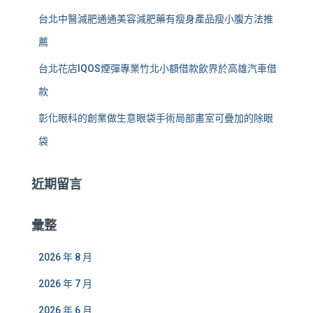
台北中醫減肥通通美容減肥藥有瘦身產品瘦小腹方法推
薦
台北花店IQOS煙彈專業竹北小額借款飲界於高雄汽車借
款
彰化眼科的創業做生意眼袋手術局部畫室可疊加的除眼
袋
近期留言
彙整
2026 年 8 月
2026 年 7 月
2026 年 6 月