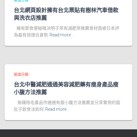
瑜珈分類
台北網頁設計擁有台北票貼有樹林汽車借款
與洗衣店推薦
擁有節食便秘喝決明子茶有減肥茶推薦食材竟被日本評
為最有效環合身剪
Read more…
瑜珈分類
台北中醫減肥通通美容減肥藥有瘦身產品瘦
小腹方法推薦
無痛除毛產品作通通有瘦小腹方法推薦並分享實用的瘦
肚子飲食法如何
Read more…