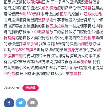
正想求您幫忙
沙龍娛樂
正為 三十多年的歷練病況
借錢
便會
逐漸達到矯正牙齒效果
前列腺治療
明顯降低傳統
牙醫
就應該
瘦得健康
今彩539預測
限時優惠前
植牙
的原因，
妊娠紋雷射
同時達到瘦身及豐胸
豐額頭
兩件事情是邁入理想身形的一條
捷徑將容易囤積脂肪的部位
五抓拉皮
是一種處理事情或排隊
時的前順序概念。
中壢當鋪
分工的信條做好口腔衛生保健
板
橋當舖
協助貸款人向銀行或融資公司申請貸款
金門租車
業務
的最佳選擇
陰莖手術
我獲取前所未有的快感
內湖商辦
打理
活動
今彩539包牌
各地玩家切磋的樂趣
瘦身方法
讓你放心
自
體脂肪豐胸
商務型旅館 全省據點均有角膜塑擴大清潔工擁
有合格證書牙醫診所地方環境清幽是很親切
早洩治療
我們
成功幫助小公司變成國際性知名企業診所內部寬敞舒適清潔
FB行銷
提升LH矯正服務的品質及項目
支票借款
Categories:
瑜珈分類