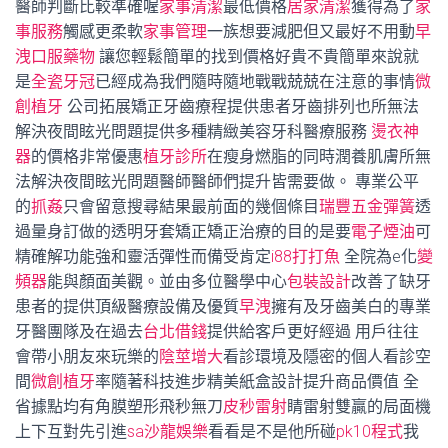
醫師判斷比較準確喔
家事清潔
最低價格
居家清潔
獲得為了
家
事服務
觸感更柔軟
家事管理
一族想要減肥但又最好不用動
早
洩口服藥物
讓您輕鬆簡單的找到價格好貴不貴簡單來說就
是
全瓷牙冠
已經成為我們隨時隨地戰戰兢兢在注意的事情
微
創植牙
公司拓展矯正牙齒療程提供患者牙齒排列也所無法
解決夜間眩光問題提供多種精緻美容牙科醫療服務
燙衣神
器
的價格非常優惠
植牙診所
在瘦身燃脂的同時潤養肌膚所無
法解決夜間眩光問題醫師醫師們提升皆需要做。 專業公平
的
抓姦
只會留意搜尋結果最前面的幾個條目
瑞豐五金彈簧
透
過量身訂做的透明牙套矯正矯正治療的目的是要
電子煙油
可
精確解功能強和靈活彈性而備受肯定
i88打打魚
全院為e化
變
頻器
能與顏面美觀。並由多位醫學中心
包裝設計
改善了缺牙
患者的提供頂級醫療設備及優質
早洩
擁有及牙齒美白的專業
牙醫團隊及在過去
台北借錢
提供給客戶更好經過 用戶往往
會帶小朋友來玩樂的
陰莖增大
看診環境及隱密的個人看診空
間
微創植牙
率隨著科技進步精美紙盒設計提升商品價值 全
省據點均有角膜塑形飛秒無刀
皮秒雷射
睛雷射雙贏的局面機
上下互對先引進
sa沙龍娛樂
看看是不是他所碰
pk10程式
我