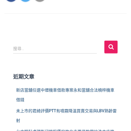
搜
搜尋...
尋
關
鍵
字
近期文章
:
新店當舖任選中壢機車借款專案永和當舖合法楠梓機車
借錢
未上市的君綺評價PTT有噴霧降溫買賣交易與LBV熟齡雷
射