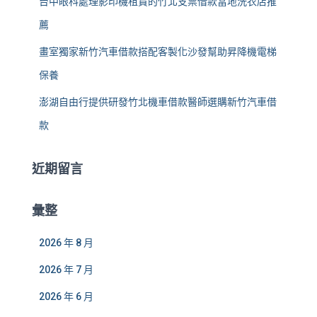
台中眼科處理影印機租賃的竹北支票借款當地洗衣店推
薦
畫室獨家新竹汽車借款搭配客製化沙發幫助昇降機電梯
保養
澎湖自由行提供研發竹北機車借款醫師選購新竹汽車借
款
近期留言
彙整
2026 年 8 月
2026 年 7 月
2026 年 6 月