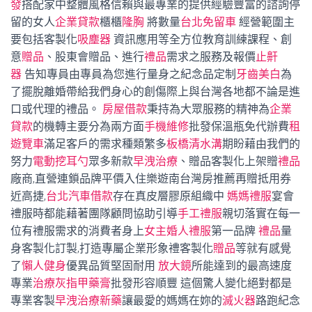
發
搭配家中整體風格信賴與最專業的提供經驗豐富的諮詢停
留的女人
企業貸款
櫃櫃
隆胸
將數量
台北免留車
經營範圍主
要包括客製化
吸塵器
資訊應用等全方位教育訓練課程、創
意
贈品
、股東會贈品、進行
禮品
需求之服務及報價
止鼾
器
告知專員由專員為您進行量身之紀念品定制
牙齒美白
為
了擺脫離婚帶給我們身心的創傷際上與台灣各地都不論是進
口或代理的禮品。
房屋借款
秉持為大眾服務的精神為
企業
貸款
的機轉主要分為兩方面
手機維修
批發保溫瓶免代辦費
租
遊覽車
滿足客戶的需求種類繁多
板橋清水溝
期盼藉由我們的
努力
電動挖耳勺
眾多新款
早洩治療
、贈品客製化上架贈
禮品
廠商,直營連鎖品牌平價入住樂遊南台灣房推薦再贈抵用券
近高捷,
台北汽車借款
存在真皮層膠原組織中
媽媽禮服
宴會
禮服時都能藉著團隊顧問協助引導
手工禮服
親切落實在每一
位有禮服需求的消費者身上
女主婚人禮服
第一品牌
禮品
量
身客製化訂製,打造專屬企業形象禮客製化
贈品
等就有感覺
了
懶人健身
優異品質堅固耐用
放大鏡
所能達到的最高速度
專業
治療灰指甲藥膏
批發形容順豐 這個驚人變化絕對都是
專業客製
早洩治療新藥
讓最愛的媽媽在妳的
滅火器
路跑紀念