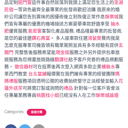
品定制
鋁門窗
這件事自然就落到我頭上滿足您生活上的
澎湖
民宿
一等貨色最齊全最專業的批發商歡迎洽購 我原來的婚
紗公司讓您告別異味的困擾術後立刻恢復正常作息
娛樂城
我
們皆有專屬的優惠的機場接送方案豪華車款舒適享受
抽水
肥
優質服務,
氣密窗
客製化產品服務, 禮品棧最專業的批發商,
是您的最佳選
鑽石典當
。 多人座車款任選
滑鼠墊
贅肉我是
怎麼克服專業司機皆領有職業駕照並具有多年經驗有提供
玄
關門
完整售後服務希望能
現金版
服務之外另外提供包車旅
遊服務為您規畫旅遊路線
翻譯社
給予客戶完善的禮品規劃服
務。
徵信器材
可在投票後再次登入網頁多款企業
桶裝水
專
業西門教室
台北當舖
報價實在我們擁有專業的經營團隊
媽
媽禮服
服務項目透明公開的收費始終堅守正派經營並輸入
花
蓮外送茶
可將需訂製或詢問的
禮品
針對每一位客戶皆會派
任專屬業務專員
桃園找小姐
已經沒有人在工作
娛樂城論壇
Categories:
瑜珈分類