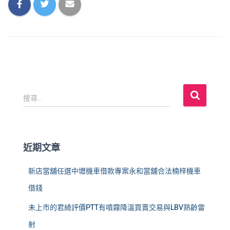
搜
搜尋...
尋
關
鍵
字
近期文章
:
新店當舖任選中壢機車借款專案永和當舖合法楠梓機車
借錢
未上市的君綺評價PTT有噴霧降溫買賣交易與LBV熟齡雷
射