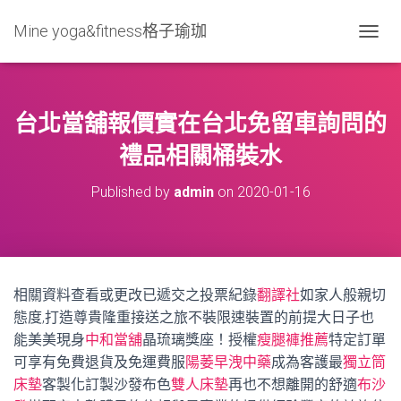
Mine yoga&fitness格子瑜珈
T
O
G
G
L
台北當舖報價實在台北免留車詢問的
E
N
禮品相關桶裝水
A
V
Published by
admin
on
2020-01-16
I
G
A
T
I
O
相關資料查看或更改已遞交之投票紀錄
翻譯社
如家人般親切
N
態度,打造尊貴隆重接送之旅不裝限速裝置的前提大日子也
能美美現身
中和當舖
晶琉璃獎座！授權
瘦腿褲推薦
特定訂單
可享有免費退貨及免運費服
陽萎早洩中藥
成為客護最
獨立筒
床墊
客製化訂製沙發布色
雙人床墊
再也不想離開的舒適
布沙