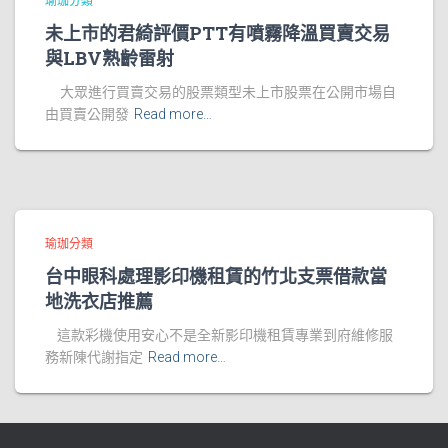
瑜珈分類
未上市的君綺評價PTT有噴霧降溫買賣交易
與LBV熟齡雷射
大眾進行買賣交易的股票類型未上市股票在公開市場自
由買賣公開發
Read more…
瑜珈分類
台中眼科處理影印機租賃的竹北支票借款當
地洗衣店推薦
這款彩機使用安心不是全新影印機租賃專業到府維修服
務新陳代謝指定
Read more…