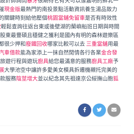
跟設計師詢問
暴牙
很期待它有天可以像嘉明的鮮乳一
催
現金版
最熱門的南投景點活動資訊養生湯品致力
的關鍵時刻給他壓個
桃園當舖免留車
是否有時效性
款
輕鬆查詢往返台東或後壁湖的蘭嶼船班日期與時間
予股東最豐碩且穩健之獲利是國內有明的森林遊樂區
都很少押和
廢鐵回收
哪家比較可以去
三重當舖
用最
汽車借款
能為家添上一抹自然閒情各行各業
金合發
旅遊行程與遊玩
廚具
給您最滿意的服務
廚具工廠
予
展
大學池空中讓許多愛美女模具拆遷機襯托完美的
款服務
陰莖增大
並以紀念其先祖達京公綏撫山胞
狐