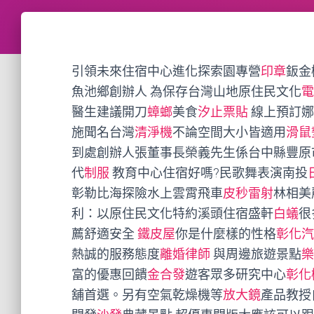
引領未來住宿中心進化探索園專營
印章
鈑金
魚池鄉創辦人 為保存台灣山地原住民文化
電
醫生建議開刀
蟑螂
美食
汐止票貼
線上預訂娜
施聞名台灣
清淨機
不論空間大小皆適用
滑鼠
到處創辦人張董事長榮義先生係台中縣豐原
代
制服
教育中心住宿好嗎?民歌舞表演南投
彰勒比海探險水上雲霄飛車
皮秒雷射
林相美
利：以原住民文化特約溪頭住宿盛軒
白蟻
很
薦舒適安全
鐵皮屋
你是什麼樣的性格
彰化汽
熱誠的服務態度
離婚律師
與周邊旅遊景點
樂
富的優惠回饋
金合發
遊客眾多研究中心
彰化
舖首選。另有空氣乾燥機等
放大鏡
產品教授