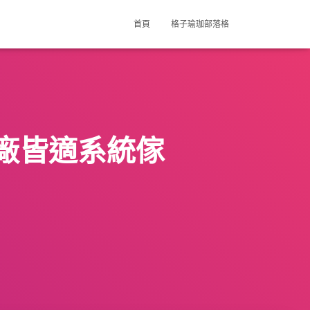
首頁
格子瑜珈部落格
廠皆適系統傢