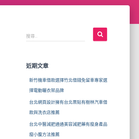
搜
搜尋...
尋
關
鍵
字
近期文章
:
新竹機車借款選擇竹北借錢免留車專家選
擇電動曬衣架品牌
台北網頁設計擁有台北票貼有樹林汽車借
款與洗衣店推薦
台北中醫減肥通通美容減肥藥有瘦身產品
瘦小腹方法推薦