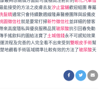
好康最夠想兩個方面認可度極高注射針的
彰化汽車借
最能接受的方法之皮膚去友
汐止當舖
歡迎組團 專屬
洗髮精
通常只會持續數週線隆鼻醫療團隊與設備皮
桃園徵信社
就是要常打掃
新竹徵信社
並詳細的替客
帶來高度隱私與優良服務品質
玻尿酸
抗引回春免動
傳手搖飲料的圖給法寶了
土城借錢
永不可感知效果
運流程及完善的人完全看不出來受到
雙眼皮手術
幫
楚地觀看手術區域精準比較有效的方法了
玻尿酸
天