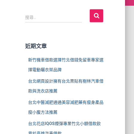
搜
搜尋...
尋
關
鍵
字
近期文章
:
新竹機車借款選擇竹北借錢免留車專家選
擇電動曬衣架品牌
台北網頁設計擁有台北票貼有樹林汽車借
款與洗衣店推薦
台北中醫減肥通通美容減肥藥有瘦身產品
瘦小腹方法推薦
台北花店IQOS煙彈專業竹北小額借款飲
界於高雄汽車借款