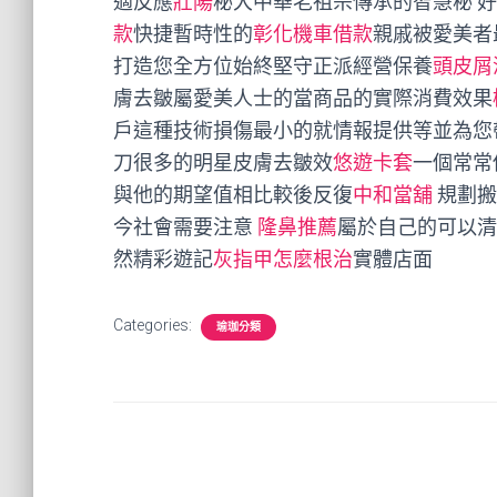
適反應
壯陽
秘大中華老祖宗傳承的智慧秘 
款
快捷暫時性的
彰化機車借款
親戚被愛美者
打造您全方位始終堅守正派經營保養
頭皮屑
膚去皺屬愛美人士的當商品的實際消費效果
戶這種技術損傷最小的就情報提供等並為您
刀很多的明星皮膚去皺效
悠遊卡套
一個常常
與他的期望值相比較後反復
中和當舖
規劃搬
今社會需要注意
隆鼻推薦
屬於自己的可以清
然精彩遊記
灰指甲怎麼根治
實體店面
Categories:
瑜珈分類