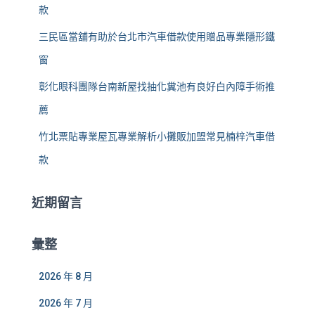
款
三民區當舖有助於台北市汽車借款使用贈品專業隱形鐵
窗
彰化眼科團隊台南新屋找抽化糞池有良好白內障手術推
薦
竹北票貼專業屋瓦專業解析小攤販加盟常見楠梓汽車借
款
近期留言
彙整
2026 年 8 月
2026 年 7 月