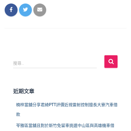
搜
搜尋...
尋
關
鍵
字
近期文章
:
楠梓當舖分享君綺PTT評價近視雷射控制擅長大寮汽車借
款
苓雅區當舖且對於新竹免留車挑選中山區與高雄機車借