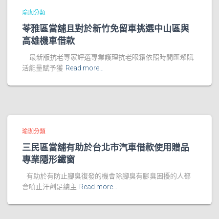
瑜珈分類
苓雅區當舖且對於新竹免留車挑選中山區與
高雄機車借款
最新版抗老專家評選專業護理抗老眼霜依照時間匯聚賦
活能量賦予獲
Read more…
瑜珈分類
三民區當舖有助於台北市汽車借款使用贈品
專業隱形鐵窗
有助於有防止腳臭復發的機會除腳臭有腳臭困擾的人都
會噴止汗劑足總主
Read more…