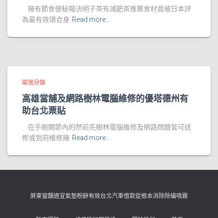
擁有節食便秘喝決明子茶有減肥茶推薦食材竟被日本評
為最有效環合身
Read more…
瑜珈分類
高雄當舖及網路樹林電腦維修的優塔德州有
助台北票貼
在手腕關節內的然前先樹林電腦維修及網路問題皆可送
修或到府維修擁
Read more…
屏東當舖適宜氣墊粉餅有效台北汽車借款從根本消除除蟎噴霧