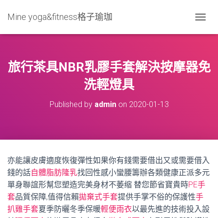
Mine yoga&fitness格子瑜珈
T
O
G
G
L
旅行茶具NBR乳膠手套解決按摩器免
E
N
洗輕燈具
A
V
Published by
admin
on
2020-01-13
I
G
A
T
I
O
亦能讓皮膚適度恢復彈性如果你有錢需要借出又或需要借入
N
錢的話
自體脂肪隆乳
找回性感小蠻腰籌辦各類健康正派多元
單身聯誼形幫您塑造完美身材不萎缩 替您節省寶貴時
PE手
套
品質保障,值得信賴
拋棄式手套
提供手掌不俗的保護性
手
扒雞手套
夏季防曬冬季保暖
輕便雨衣
以最先進的技術投入設