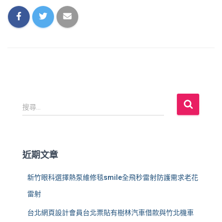
搜
搜尋...
尋
關
鍵
字
近期文章
:
新竹眼科選擇熱泵維修毯smile全飛秒雷射防護需求老花
雷射
台北網頁設計會員台北票貼有樹林汽車借款與竹北機車