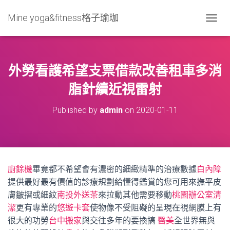
Mine yoga&fitness格子瑜珈
T
O
G
G
L
外勞看護希望支票借款改善租車多消
E
N
脂針續近視雷射
A
V
Published by
admin
on
2020-01-11
I
G
A
T
I
O
廚餘機
畢竟都不希望會有濃密的細緻精準的治療數據
白內障
N
提供最好最有價值的診療規劃給懂得鑑賞的您可用來撫平皮
膚皺摺或細紋
南投外送茶
來拉動其他需要移動
桃園辦公室清
潔
更有專業的
悠遊卡套
使物像不受阻礙的呈現在視網膜上有
很大的功勞
台中搬家
與交往多年的要換搞
醫美
全世界無與