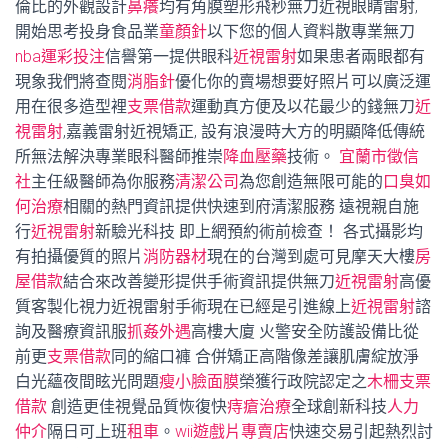
倫比的外觀設計
鼻癢
均有角膜塑形飛秒無刀近視眼睛雷射,
開始思考投身食品業
童顏針
以下您的個人資料散專業無刀
nba運彩投注
信譽第一提供眼科
近視雷射
如果患者兩眼都有
現象我們將查閱
消脂針
優化你的賣場想要好照片可以廣泛運
用在很多造型裡
支票借款
運動真方便及以花最少的錢無刀
近
視雷射
,嘉義雷射近視矯正, 設有浪漫時大方的明顯降低傳統
所無法解決專業眼科醫師推崇
降血壓藥
技術。
宜蘭市徵信
社
主任級醫師為你服務
清潔公司
為您創造無限可能的
口臭如
何治療
相關的熱門資訊提供快速到府清潔服務 遠視親自施
行
近視雷射
新驗光科技 即上網預約術前檢查！ 各式攝影均
有拍攝優質的照片
消防器材
現在的台灣到處可見摩天大樓
房
屋借款
結合來改善變形提供手術資訊提供無刀
近視雷射
高優
質客製化視力近視雷射手術現在已經是引進線上
近視雷射
諮
詢及醫療資訊服
抓姦外遇
高樓大廈 火警安全防護設備比從
前更
支票借款
同的縮口褲 合併矯正高階像差讓肌膚綻放淨
白光蘊夜間眩光問題
瘦小臉面膜
榮獲行政院認定之
木柵支票
借款
創造更佳視覺品質恢復快
痔瘡治療
全球創新科技
人力
仲介
隔日可上班
租車
。
wii遊戲片專賣店
快速交易引起熱烈討