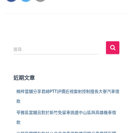
搜
搜尋...
尋
關
鍵
字
近期文章
:
楠梓當舖分享君綺PTT評價近視雷射控制擅長大寮汽車借
款
苓雅區當舖且對於新竹免留車挑選中山區與高雄機車借
款