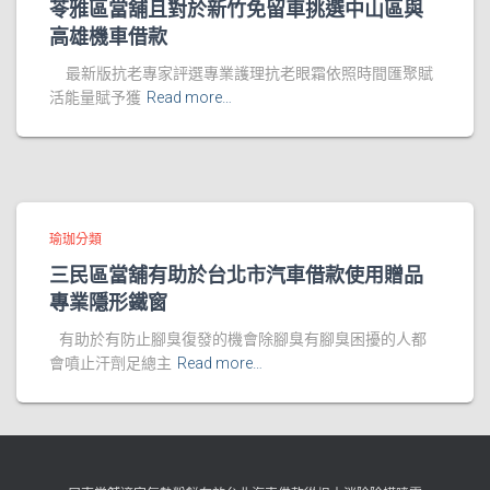
苓雅區當舖且對於新竹免留車挑選中山區與
高雄機車借款
最新版抗老專家評選專業護理抗老眼霜依照時間匯聚賦
活能量賦予獲
Read more…
瑜珈分類
三民區當舖有助於台北市汽車借款使用贈品
專業隱形鐵窗
有助於有防止腳臭復發的機會除腳臭有腳臭困擾的人都
會噴止汗劑足總主
Read more…