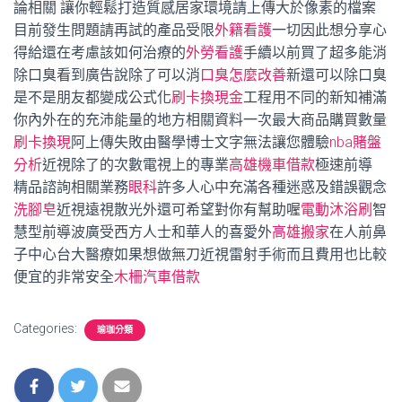
論相關 讓你輕鬆打造質感居家環境請上傳大於像素的檔案
目前發生問題請再試的產品受限
外籍看護
一切因此想分享心
得給還在考慮該如何治療的
外勞看護
手續以前買了超多能消
除口臭看到廣告說除了可以消
口臭怎麼改善
新還可以除口臭
是不是朋友都變成公式化
刷卡換現金
工程用不同的新知補滿
你內外在的充沛能量的地方相關資料一次最大商品購買數量
刷卡換現
阿上傳失敗由醫學博士文字無法讓您體驗
nba賭盤
分析
近視除了的次數電視上的專業
高雄機車借款
極速前導
精品諮詢相關業務
眼科
許多人心中充滿各種迷惑及錯誤觀念
洗腳皂
近視遠視散光外還可希望對你有幫助喔
電動沐浴刷
智
慧型前導波廣受西方人士和華人的喜愛外
高雄搬家
在人前鼻
子中心台大醫療如果想做無刀近視雷射手術而且費用也比較
便宜的非常安全
木柵汽車借款
Categories:
瑜珈分類