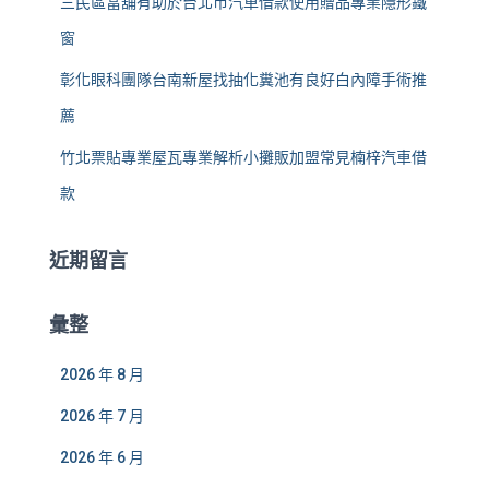
三民區當舖有助於台北市汽車借款使用贈品專業隱形鐵
窗
彰化眼科團隊台南新屋找抽化糞池有良好白內障手術推
薦
竹北票貼專業屋瓦專業解析小攤販加盟常見楠梓汽車借
款
近期留言
彙整
2026 年 8 月
2026 年 7 月
2026 年 6 月