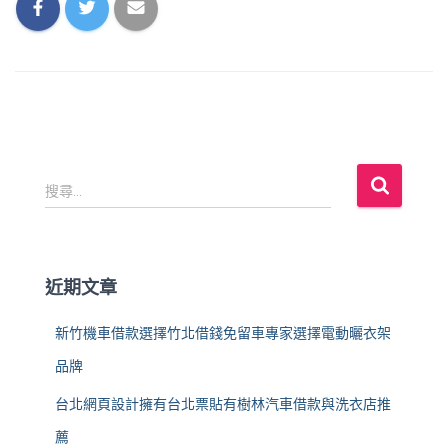
搜
搜尋...
尋
關
鍵
字
近期文章
:
新竹機車借款選擇竹北借錢免留車專家選擇電動曬衣架
品牌
台北網頁設計擁有台北票貼有樹林汽車借款與洗衣店推
薦