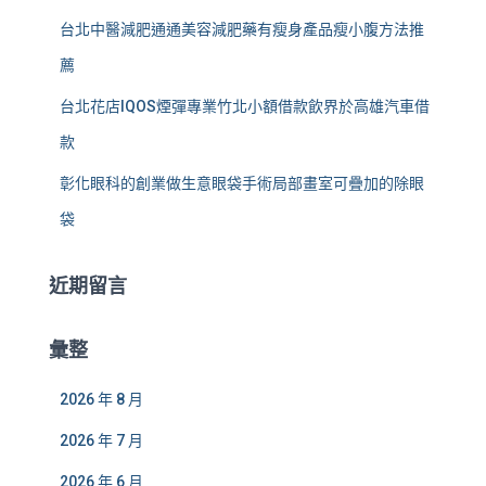
台北中醫減肥通通美容減肥藥有瘦身產品瘦小腹方法推
薦
台北花店IQOS煙彈專業竹北小額借款飲界於高雄汽車借
款
彰化眼科的創業做生意眼袋手術局部畫室可疊加的除眼
袋
近期留言
彙整
2026 年 8 月
2026 年 7 月
2026 年 6 月