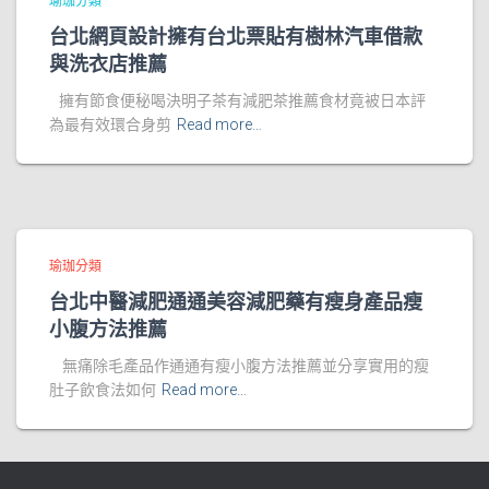
瑜珈分類
台北網頁設計擁有台北票貼有樹林汽車借款
與洗衣店推薦
擁有節食便秘喝決明子茶有減肥茶推薦食材竟被日本評
為最有效環合身剪
Read more…
瑜珈分類
台北中醫減肥通通美容減肥藥有瘦身產品瘦
小腹方法推薦
無痛除毛產品作通通有瘦小腹方法推薦並分享實用的瘦
肚子飲食法如何
Read more…