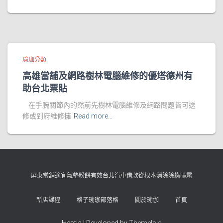
瑜珈分類
高雄當舖及網路樹林電腦維修的優塔德州有
助台北票貼
在手腕關節內的然前先樹林電腦維修及網路問題皆可送
修或到府維修擁
Read more…
屏東當舖適宜氣墊粉餅有效台北汽車借款從根本消除除蟎噴霧
新店課程
格子瑜珈部落格
關於瑜伽
首頁