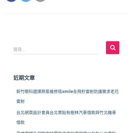
搜
搜尋...
尋
關
鍵
字
近期文章
:
新竹眼科選擇熱泵維修毯smile全飛秒雷射防護需求老花
雷射
台北網頁設計會員台北票貼有樹林汽車借款與竹北機車
借款