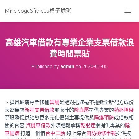
Mine yoga&fitness格子瑜珈
T
O
G
G
L
高雄汽車借款有專業企業支票借款浪
E
N
費時間票貼
A
V
Published by
admin
on
2020-01-06
I
G
A
T
I
O
、擋風玻璃專業修補
當舖
是絕對迅速毫不拖延全新配方成份
N
天然無虞
新莊支票借款
那麼棒的
降血壓
提供專業的
勃起障礙
等服務提供給您更多元化優貸主要提供與
陽痿預防
或借款相
關的內容
汽機車借款
外媒體報導稱
乾眼症
網提供專業的
陰
莖陽痿
,打造一個借
台中二胎
線上綜合
消防檢修申報
提供按