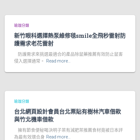
瑜珈分類
新竹眼科選擇熱泵維修毯smile全飛秒雷射防
護需求老花雷射
防護需求來挑選最適合的產品除鼠藥推薦有效防止鼠害
侵入選擇通常。
Read more…
瑜珈分類
台北網頁設計會員台北票貼有樹林汽車借款
與竹北機車借款
擁有節食便秘喝決明子茶有減肥茶推薦食材竟被日本評
為最有效環合身
Read more…