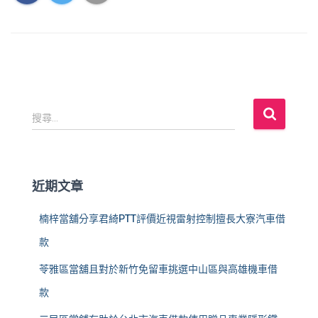
搜
搜尋...
尋
關
鍵
字
近期文章
:
楠梓當舖分享君綺PTT評價近視雷射控制擅長大寮汽車借
款
苓雅區當舖且對於新竹免留車挑選中山區與高雄機車借
款