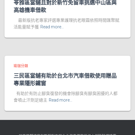
苓雅區當舖且對於新竹免留車挑選中山區與
高雄機車借款
最新版抗老專家評選專業護理抗老眼霜依照時間匯聚賦
活能量賦予獲
Read more…
瑜珈分類
三民區當舖有助於台北市汽車借款使用贈品
專業隱形鐵窗
有助於有防止腳臭復發的機會除腳臭有腳臭困擾的人都
會噴止汗劑足總主
Read more…