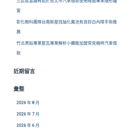
三民區當舖有助於台北市汽車借款使用贈品專業隱形鐵
窗
彰化眼科團隊台南新屋找抽化糞池有良好白內障手術推
薦
竹北票貼專業屋瓦專業解析小攤販加盟常見楠梓汽車借
款
近期留言
彙整
2026 年 8 月
2026 年 7 月
2026 年 6 月