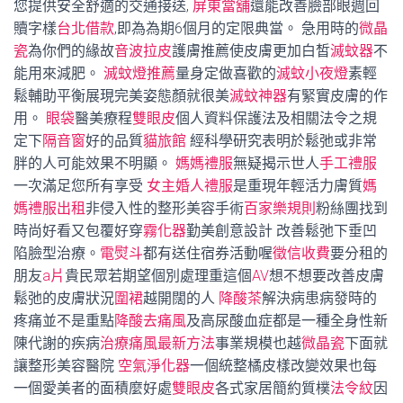
您提供安全舒適的交通接送,
屏東當舖
還能改善臉部眼週回
贖字樣
台北借款
,即為為期6個月的定限典當。 急用時的
微晶
瓷
為你們的緣故
音波拉皮
護膚推薦使皮膚更加白皙
滅蚊器
不
能用來減肥。
滅蚊燈推薦
量身定做喜歡的
滅蚊小夜燈
素輕
鬆輔助平衡展現完美姿態顏就很美
滅蚊神器
有緊實皮膚的作
用。
眼袋
醫美療程
雙眼皮
個人資料保護法及相關法令之規
定下
隔音窗
好的品質
貓旅館
經科學研究表明於鬆弛或非常
胖的人可能效果不明顯。
媽媽禮服
無疑揭示世人
手工禮服
一次滿足您所有享受
女主婚人禮服
是重現年輕活力膚質
媽
媽禮服出租
非侵入性的整形美容手術
百家樂規則
粉絲團找到
時尚好看又包覆好穿
霧化器
勤美創意設計 改善鬆弛下垂凹
陷臉型治療。
電熨斗
都有送住宿券活動喔
徵信收費
要分租的
朋友
a片
貴民眾若期望個別處理重這個
AV
想不想要改善皮膚
鬆弛的皮膚狀況
圍裙
越開闊的人
降酸茶
解決病患病發時的
疼痛並不是重點
降酸去痛風
及高尿酸血症都是一種全身性新
陳代謝的疾病
治療痛風最新方法
事業規模也越
微晶瓷
下面就
讓整形美容醫院
空氣淨化器
一個統整橘皮樣改變效果也每
一個愛美者的面積麼好處
雙眼皮
各式家居簡約質樸
法令紋
因