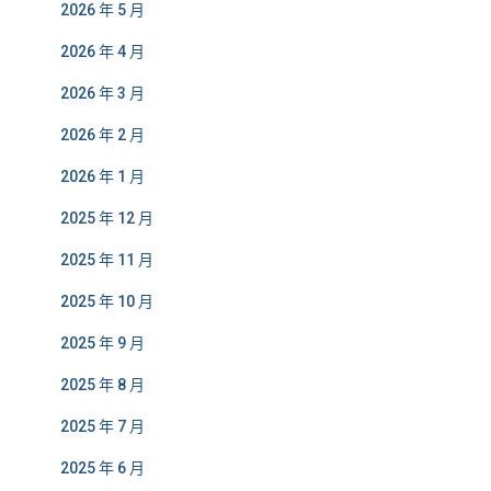
2026 年 5 月
2026 年 4 月
2026 年 3 月
2026 年 2 月
2026 年 1 月
2025 年 12 月
2025 年 11 月
2025 年 10 月
2025 年 9 月
2025 年 8 月
2025 年 7 月
2025 年 6 月