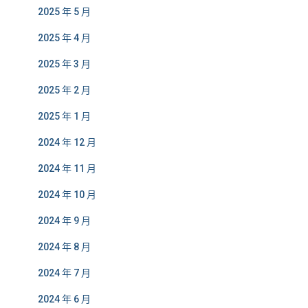
2025 年 5 月
2025 年 4 月
2025 年 3 月
2025 年 2 月
2025 年 1 月
2024 年 12 月
2024 年 11 月
2024 年 10 月
2024 年 9 月
2024 年 8 月
2024 年 7 月
2024 年 6 月