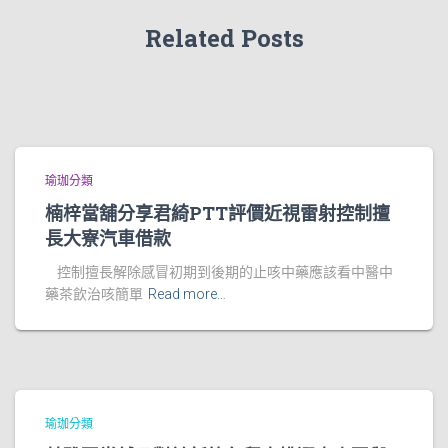
Related Posts
瑜珈分類
楠梓當舖分享君綺PTT評價近視雷射控制擅
長大寮汽車借款
控制擅長解除感冒初期到後期的止咳中藥應該看中醫中
藥茶飲治咳簡單
Read more…
瑜珈分類