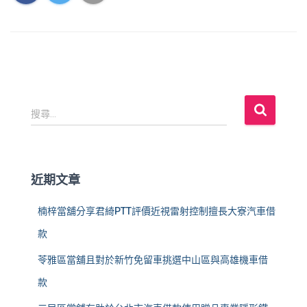
搜
搜尋...
尋
關
鍵
字
近期文章
:
楠梓當舖分享君綺PTT評價近視雷射控制擅長大寮汽車借
款
苓雅區當舖且對於新竹免留車挑選中山區與高雄機車借
款