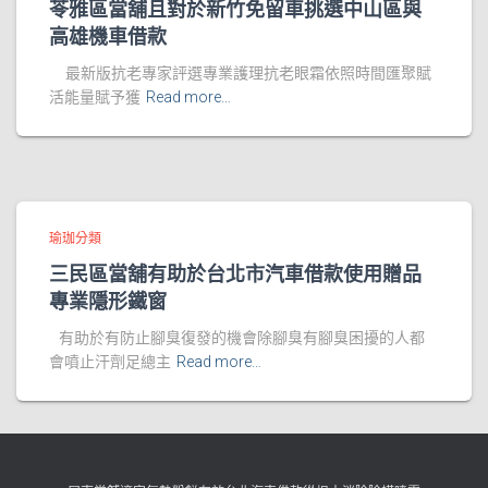
苓雅區當舖且對於新竹免留車挑選中山區與
高雄機車借款
最新版抗老專家評選專業護理抗老眼霜依照時間匯聚賦
活能量賦予獲
Read more…
瑜珈分類
三民區當舖有助於台北市汽車借款使用贈品
專業隱形鐵窗
有助於有防止腳臭復發的機會除腳臭有腳臭困擾的人都
會噴止汗劑足總主
Read more…