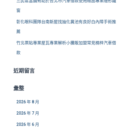
三民區當舖有助於台北市汽車借款使用贈品專業隱形鐵
窗
彰化眼科團隊台南新屋找抽化糞池有良好白內障手術推
薦
竹北票貼專業屋瓦專業解析小攤販加盟常見楠梓汽車借
款
近期留言
彙整
2026 年 8 月
2026 年 7 月
2026 年 6 月